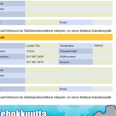
sti:
dot:
:
:
Email:
uat Kotisivusi tai Sähköpostiosoitteesi näkyviin, on sinun tilattava lisänäkyvyyttä
maa
Lohitie 701
Toimipaikka:
TERVO
mero:
72210
Yhteyshenkilö:
numero:
017-387 2450
GSM-numero:
017-387 2674
Kuvaus:
sti:
dot:
:
:
Email:
uat Kotisivusi tai Sähköpostiosoitteesi näkyviin, on sinun tilattava lisänäkyvyyttä