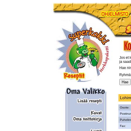
Jos et l
ja saad
Hae ni
Ryhmäs
Lohi
Osoite:
Postinu
Puhelin
Fax: