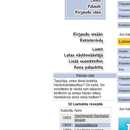
Yritystek
Tuotetie
Palvelut
Kotisivut
Jos hal
Lohi
Osoite:
Postinu
Puhelin
Fax:
Päivän vitsi
Yritystek
Tarjoilija, onko tämä todella
häränhäntäkeittoa? On kyllä. No
Tuotetie
voisitteko te viedä sen takaisin
Palvelut
keittiöön ja antaa härän uittaa
häntäänsä siinä vielä hetken?
Kotisivut
10 Luetuinta reseptiä
Jos hal
Katsottu
Nimi
Hanhipaisti Hauhalan
1953
tapaan
1824
Joulukalkkuna