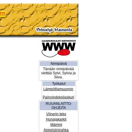
Nimipäivä
Tänään nimipäivää
viettää Sylvi, Sylvia ja
Silva.
Työkalut
Lämpötilamuunnin
Painoindeksilaskuri
RUUANLAITTO-
OHJEITA
Viinerin teko
Hunajakarkit
Mämmi
Appelsiinirahka