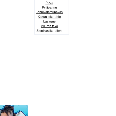
Pizza
Pyttipannu
Tonnikalamunakas
Kakun teko-ohje
Lasagne
Puuron teko
Sienikastike-pihvit