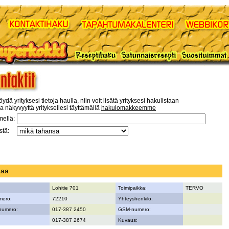
öydä yrityksesi tietoja haulla, niin voit lisätä yrityksesi hakulistaan
a näkyvyyttä yrityksellesi täyttämällä
hakulomakkeemme
mellä:
tä:
maa
Lohitie 701
Toimipaikka:
TERVO
mero:
72210
Yhteyshenkilö:
numero:
017-387 2450
GSM-numero:
017-387 2674
Kuvaus: