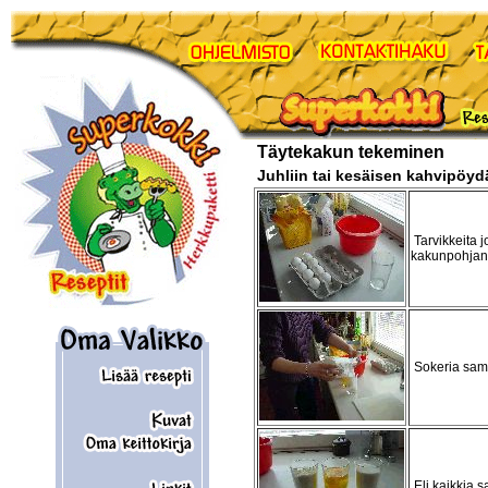
Täytekakun tekeminen
Juhliin tai kesäisen kahvipöy
Tarvikkeita jo
kakunpohjan
Sokeria sam
Eli kaikkia 