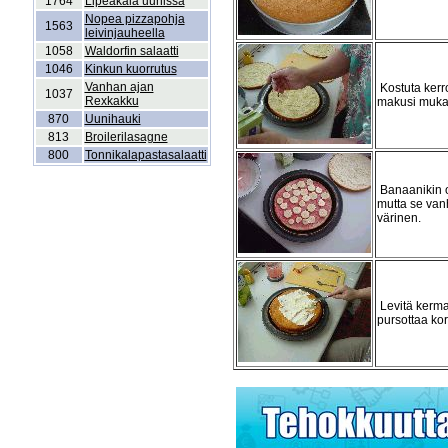
1764
Lipeäkala uunissa
Nopea pizzapohja
1563
leivinjauheella
1058
Waldorfin salaatti
1046
Kinkun kuorrutus
Vanhan ajan
Kostuta kerr
1037
Rexkakku
makusi muka
870
Uunihauki
813
Broilerilasagne
800
Tonnikalapastasalaatti
Banaanikin o
mutta se van
värinen.
Levitä kerma
pursottaa ko