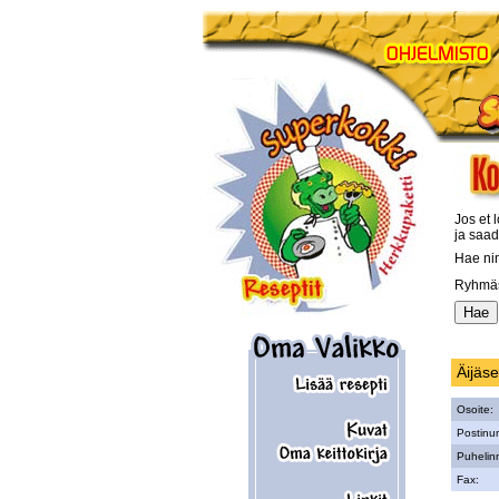
Jos et l
ja saad
Hae ni
Ryhmäs
Äijäs
Osoite:
Postinu
Puhelin
Fax: