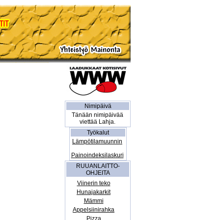
Nimipäivä
Tänään nimipäivää
viettää Lahja.
Työkalut
Lämpötilamuunnin
Painoindeksilaskuri
RUUANLAITTO-
OHJEITA
Viinerin teko
Hunajakarkit
Mämmi
Appelsiinirahka
Pizza