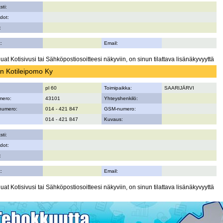
sti:
dot:
:
:
Email:
uat Kotisivusi tai Sähköpostiosoitteesi näkyviin, on sinun tilattava lisänäkyvyyttä
en Kotileipomo Ky
pl 60
Toimipaikka:
SAARIJÄRVI
mero:
43101
Yhteyshenkilö:
numero:
014 - 421 847
GSM-numero:
014 - 421 847
Kuvaus:
sti:
dot:
:
:
Email:
uat Kotisivusi tai Sähköpostiosoitteesi näkyviin, on sinun tilattava lisänäkyvyyttä