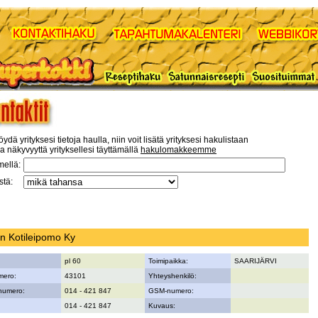
öydä yrityksesi tietoja haulla, niin voit lisätä yrityksesi hakulistaan
a näkyvyyttä yrityksellesi täyttämällä
hakulomakkeemme
mellä:
tä:
en Kotileipomo Ky
pl 60
Toimipaikka:
SAARIJÄRVI
mero:
43101
Yhteyshenkilö:
numero:
014 - 421 847
GSM-numero:
014 - 421 847
Kuvaus: