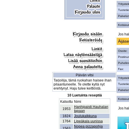
Yritystek
Tuotetie
Palvelut
Kotisivut
Jos hal
Äijäs
Osoite:
Postinu
Puhelin
Fax:
Päivän vitsi
Yritystek
Tarjoilija, tämä ruokahan haisee ihan
pilaantuneelle. Te olette kyllä nyt
Tuotetie
erehtynyt. Haju tulee keittiöstä.
Palvelut
10 Luetuinta reseptiä
Kotisivut
Katsottu
Nimi
Hanhipaisti Hauhalan
Jos hal
1953
tapaan
1824
Joulukalkkuna
1764
Lipeäkala uunissa
Nopea pizzapohja
1563