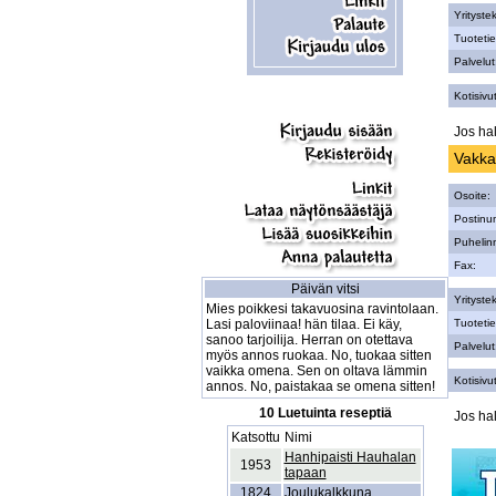
Yritystek
Tuotetie
Palvelut
Kotisivut
Jos hal
Vakka
Osoite:
Postinu
Puhelin
Fax:
Päivän vitsi
Yritystek
Mies poikkesi takavuosina ravintolaan.
Lasi paloviinaa! hän tilaa. Ei käy,
Tuotetie
sanoo tarjoilija. Herran on otettava
Palvelut
myös annos ruokaa. No, tuokaa sitten
vaikka omena. Sen on oltava lämmin
Kotisivut
annos. No, paistakaa se omena sitten!
10 Luetuinta reseptiä
Jos hal
Katsottu
Nimi
Hanhipaisti Hauhalan
1953
tapaan
1824
Joulukalkkuna