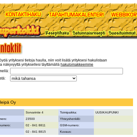
öydä yrityksesi tietoja haulla, niin voit lisätä yrityksesi hakulistaan
a näkyvyyttä yrityksellesi täyttämällä
hakulomakkeemme
mellä:
tä:
leipä Oy
Sorvarintie 4
Toimipaikka:
UUSIKAUPUNKI
mero:
23500
Yhteyshenkilö:
numero:
02 - 841 8811
GSM-numero:
02 - 841 8815
Kuvaus: