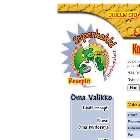
Jos et l
ja saad
Hae ni
Ryhmäs
Vakka
Osoite:
Postinu
Puhelin
Fax: