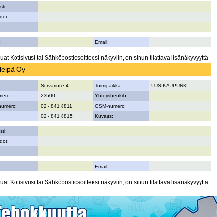
sti:
dot:
:
:
Email:
uat Kotisivusi tai Sähköpostiosoitteesi näkyviin, on sinun tilattava lisänäkyvyyttä
leipä Oy
Sorvarintie 4
Toimipaikka:
UUSIKAUPUNKI
mero:
23500
Yhteyshenkilö:
numero:
02 - 841 8811
GSM-numero:
02 - 841 8815
Kuvaus:
sti:
dot:
:
:
Email:
uat Kotisivusi tai Sähköpostiosoitteesi näkyviin, on sinun tilattava lisänäkyvyyttä