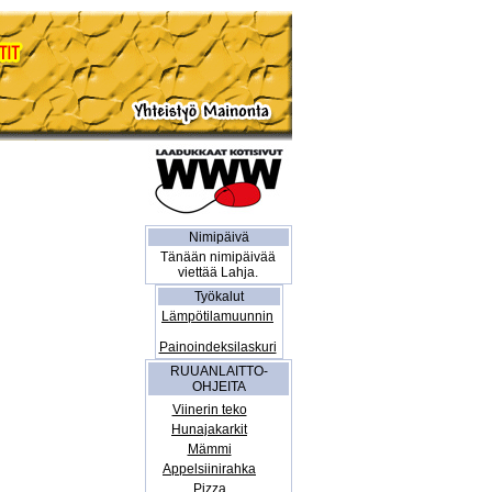
Nimipäivä
Tänään nimipäivää
viettää Lahja.
Työkalut
Lämpötilamuunnin
Painoindeksilaskuri
RUUANLAITTO-
OHJEITA
Viinerin teko
Hunajakarkit
Mämmi
Appelsiinirahka
Pizza