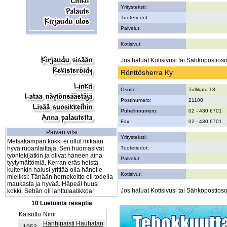
Yritysteksti:
Tuotetiedot:
Palvelut:
Kotisivut:
Jos haluat Kotisivusi tai Sähköpostiosoi
Rönttösherra Ky
Osoite:
Tullikatu 13
Postinumero:
21100
Puhelinnumero:
02 - 430 6701
Fax:
02 - 430 6701
Päivän vitsi
Yritysteksti:
Metsäkämpän kokki ei ollut mikään
hyvä ruoanlaittaja. Sen huomasivat
Tuotetiedot:
työntekijätkin ja olivat häneen aina
Palvelut:
tyytymättömiä. Kerran eräs heistä
kuitenkin halusi yrittää olla hänelle
Kotisivut:
mieliksi: Tänään hernekeitto oli todella
maukasta ja hyvää. Häpeä! huusi
Jos haluat Kotisivusi tai Sähköpostiosoi
kokki. Sehän oli lanttulaatikkoa!
10 Luetuinta reseptiä
Katsottu
Nimi
Hanhipaisti Hauhalan