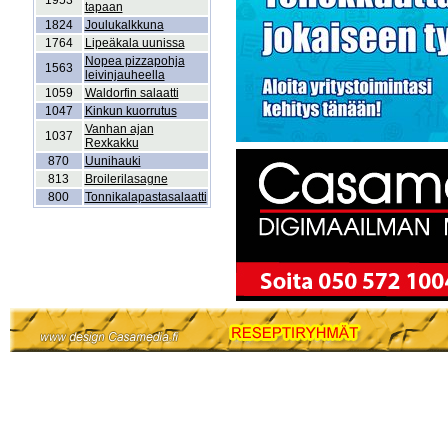
1953
tapaan
1824
Joulukalkkuna
1764
Lipeäkala uunissa
Nopea pizzapohja
1563
leivinjauheella
1059
Waldorfin salaatti
1047
Kinkun kuorrutus
Vanhan ajan
1037
Rexkakku
870
Uunihauki
813
Broilerilasagne
800
Tonnikalapastasalaatti