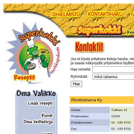
Jos et löydä yrityksesi tietoja haulla, ni
ja saada näkyvyyttä yrityksellesi täyttä
Hae nimellä:
Ryhmästä:
Rönttösherra Ky
Osoite:
Tullikatu 13
Postinumero:
21100
Puhelinnumero:
02 - 430 6701
Fax:
02 - 430 6701