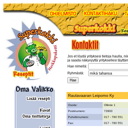
Jos et löydä yrityksesi tietoja haulla, ni
ja saada näkyvyyttä yrityksellesi täyttä
Hae nimellä:
Ryhmästä:
Rautavaaran Leipomo Ky
Osoite:
Ollintie 1
Postinumero:
73900
Puhelinnumero:
017 - 780 551
Fax:
017 - 780 551