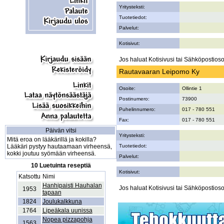
Yritysteksti:
Tuotetiedot:
Palvelut:
Kotisivut:
Jos haluat Kotisivusi tai Sähköpostiosoi
Rautavaaran Leipomo Ky
Osoite:
Ollintie 1
Postinumero:
73900
Puhelinnumero:
017 - 780 551
Fax:
017 - 780 551
Päivän vitsi
Yritysteksti:
Mitä eroa on lääkärillä ja kokilla?
Lääkäri pystyy hautaamaan virheensä,
Tuotetiedot:
kokki joutuu syömään virheensä.
Palvelut:
10 Luetuinta reseptiä
Kotisivut:
Katsottu
Nimi
Hanhipaisti Hauhalan
Jos haluat Kotisivusi tai Sähköpostiosoi
1953
tapaan
1824
Joulukalkkuna
1764
Lipeäkala uunissa
Nopea pizzapohja
1563