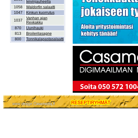
leivinjauheella
1058
Waldorfin salaatti
1047
Kinkun kuorrutus
Vanhan ajan
1037
Rexkakku
870
Uunihauki
813
Broilerilasagne
800
Tonnikalapastasalaatti