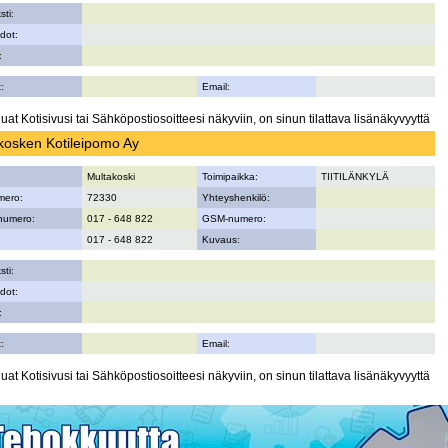
sti:
dot:
:
:
Email:
uat Kotisivusi tai Sähköpostiosoitteesi näkyviin, on sinun tilattava lisänäkyvyyttä
kosken Kotileipomo Ay
Multakoski
Toimipaikka:
TIITILÄNKYLÄ
mero:
72330
Yhteyshenkilö:
numero:
017 - 648 822
GSM-numero:
017 - 648 822
Kuvaus:
sti:
dot:
:
:
Email:
uat Kotisivusi tai Sähköpostiosoitteesi näkyviin, on sinun tilattava lisänäkyvyyttä