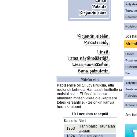
Yritystek
Tuotetie
Palvelut
Kotisivut
Jos hal
Multa
Osoite:
Postinu
Puhelin
Fax:
Päivän vitsi
Yritystek
Kapteenille oli tullut valituksia, että
ruoka oli kehnoa. Hän asteli keittiölle ja
Tuotetie
maistoi sitä: - Ei tässä keitossa
Palvelut
ainakaan mitään vikaa ole, kapteeni
totesi kersantille. - Se onkin kahvia,
Kotisivut
herra kapteeni.
10 Luetuinta reseptiä
Jos hal
Katsottu
Nimi
Hanhipaisti Hauhalan
1953
tapaan
1824
Joulukalkkuna