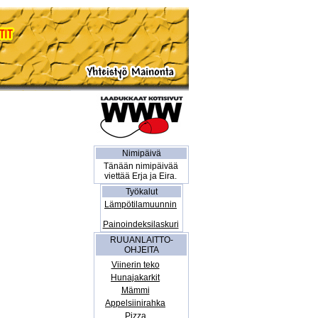
Nimipäivä
Tänään nimipäivää
viettää Erja ja Eira.
Työkalut
Lämpötilamuunnin
Painoindeksilaskuri
RUUANLAITTO-
OHJEITA
Viinerin teko
Hunajakarkit
Mämmi
Appelsiinirahka
Pizza