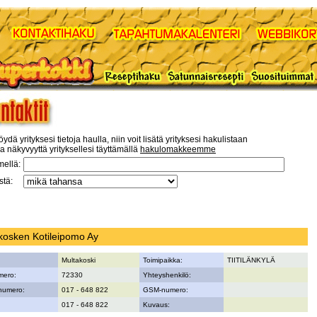
öydä yrityksesi tietoja haulla, niin voit lisätä yrityksesi hakulistaan
a näkyvyyttä yrityksellesi täyttämällä
hakulomakkeemme
mellä:
tä:
kosken Kotileipomo Ay
Multakoski
Toimipaikka:
TIITILÄNKYLÄ
mero:
72330
Yhteyshenkilö:
numero:
017 - 648 822
GSM-numero:
017 - 648 822
Kuvaus: