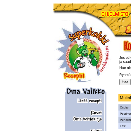
Jos et l
ja saad
Hae ni
Ryhmäs
Multa
Osoite:
Postinu
Puhelin
Fax: