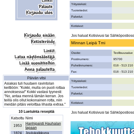
Yritysteksti:
Tuotetiedot:
Palvelut:
Kotisivut:
Jos haluat Kotisivusi tai Sähköpostiosoi
Minnan Leipä Tmi
Osoite:
Teollisuusalue
Postinumero:
95700
Puhelinnumero:
016 - 513 210
Fax:
016 - 513 210
Päivän vitsi
Yritysteksti:
Asiakas tuli huutaen ravintolan
keittiöön: "Kokki, mulla on puoli rottaa
Tuotetiedot:
annoksessa!" Kokki vastasi tyynesti:
Palvelut:
"No, antaa mennä tämän kerran. Jos
teillä olis ollut kokonainen rotta, niin
Kotisivut:
meidän pitäis veloittaa lihasta extraa."
10 Luetuinta reseptiä
Jos haluat Kotisivusi tai Sähköpostiosoi
Katsottu
Nimi
Hanhipaisti Hauhalan
1953
tapaan
1824
Joulukalkkuna