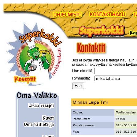
Jos et löydä yrityksesi tietoja haulla, ni
ja saada näkyvyyttä yrityksellesi täyttä
Hae nimellä:
Ryhmästä:
Minnan Leipä Tmi
Osoite:
Teollisuusalue
Postinumero:
95700
Puhelinnumero:
016 - 513 210
Fax:
016 - 513 210