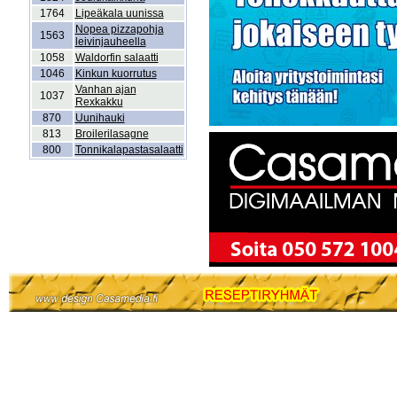
1764
Lipeäkala uunissa
Nopea pizzapohja
1563
leivinjauheella
1058
Waldorfin salaatti
1046
Kinkun kuorrutus
Vanhan ajan
1037
Rexkakku
870
Uunihauki
813
Broilerilasagne
800
Tonnikalapastasalaatti