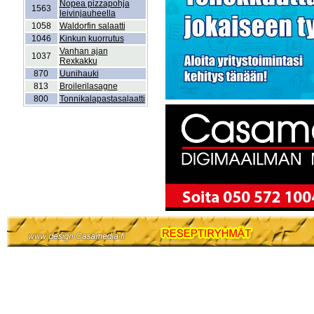
Nopea pizzapohja
1563
leivinjauheella
1058
Waldorfin salaatti
1046
Kinkun kuorrutus
Vanhan ajan
1037
Rexkakku
870
Uunihauki
813
Broilerilasagne
800
Tonnikalapastasalaatti