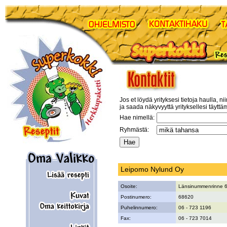
Jos et löydä yrityksesi tietoja haulla, ni
ja saada näkyvyyttä yrityksellesi täyttä
Hae nimellä:
Ryhmästä:
Leipomo Nylund Oy
Osoite:
Länsinummenrinne 
Postinumero:
68620
Puhelinnumero:
06 - 723 1196
Fax:
06 - 723 7014