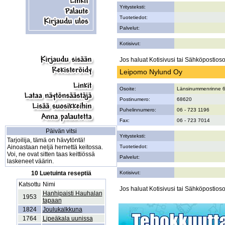
Yritysteksti:
Tuotetiedot:
Palvelut:
Kotisivut:
Jos haluat Kotisivusi tai Sähköpostiosoi
Leipomo Nylund Oy
Osoite:
Länsinummenrinne 
Postinumero:
68620
Puhelinnumero:
06 - 723 1196
Fax:
06 - 723 7014
Päivän vitsi
Yritysteksti:
Tarjoilija, tämä on hävytöntä!
Ainoastaan neljä hernettä keitossa.
Tuotetiedot:
Voi, ne ovat sitten taas keittiössä
Palvelut:
laskeneet väärin.
10 Luetuinta reseptiä
Kotisivut:
Katsottu
Nimi
Jos haluat Kotisivusi tai Sähköpostiosoi
Hanhipaisti Hauhalan
1953
tapaan
1824
Joulukalkkuna
1764
Lipeäkala uunissa