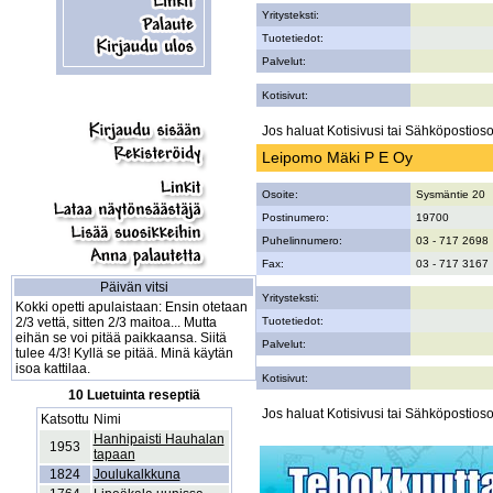
Yritysteksti:
Tuotetiedot:
Palvelut:
Kotisivut:
Jos haluat Kotisivusi tai Sähköpostiosoi
Leipomo Mäki P E Oy
Osoite:
Sysmäntie 20
Postinumero:
19700
Puhelinnumero:
03 - 717 2698
Fax:
03 - 717 3167
Päivän vitsi
Yritysteksti:
Kokki opetti apulaistaan: Ensin otetaan
2/3 vettä, sitten 2/3 maitoa... Mutta
Tuotetiedot:
eihän se voi pitää paikkaansa. Siitä
Palvelut:
tulee 4/3! Kyllä se pitää. Minä käytän
isoa kattilaa.
Kotisivut:
10 Luetuinta reseptiä
Jos haluat Kotisivusi tai Sähköpostiosoi
Katsottu
Nimi
Hanhipaisti Hauhalan
1953
tapaan
1824
Joulukalkkuna