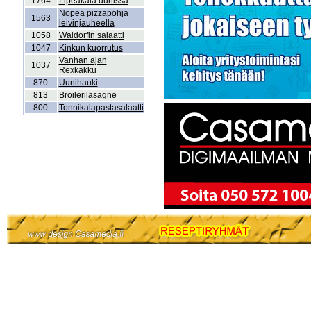
1764
Lipeäkala uunissa
Nopea pizzapohja
1563
leivinjauheella
1058
Waldorfin salaatti
1047
Kinkun kuorrutus
Vanhan ajan
1037
Rexkakku
870
Uunihauki
813
Broilerilasagne
800
Tonnikalapastasalaatti