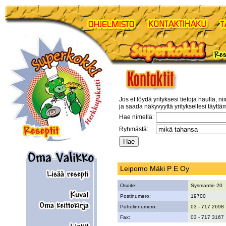
Jos et löydä yrityksesi tietoja haulla, ni
ja saada näkyvyyttä yrityksellesi täyttä
Hae nimellä:
Ryhmästä:
Leipomo Mäki P E Oy
Osoite:
Sysmäntie 20
Postinumero:
19700
Puhelinnumero:
03 - 717 2698
Fax:
03 - 717 3167