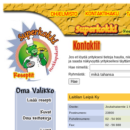
Jos et löydä yrityksesi tietoja haulla, ni
ja saada näkyvyyttä yrityksellesi täyttä
Hae nimellä:
Ryhmästä:
Laitilan Leipä Ky
Osoite:
Joukahaisentie 1 
Postinumero:
23800
Puhelinnumero:
02 - 54 900
Fax:
02 - 56 888