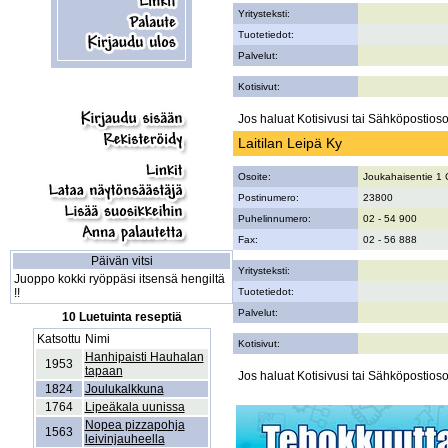
Yritysteksti:
Tuotetiedot:
Palvelut:
Kotisivut:
Jos haluat Kotisivusi tai Sähköpostiosoi
Laitilan Leipä Ky
Osoite:
Joukahaisentie 1 
Postinumero:
23800
Puhelinnumero:
02 - 54 900
Fax:
02 - 56 888
Päivän vitsi
Yritysteksti:
Juoppo kokki ryöppäsi itsensä hengiltä
!!
Tuotetiedot:
Palvelut:
10 Luetuinta reseptiä
Katsottu
Nimi
Kotisivut:
Hanhipaisti Hauhalan
1953
tapaan
Jos haluat Kotisivusi tai Sähköpostiosoi
1824
Joulukalkkuna
1764
Lipeäkala uunissa
Nopea pizzapohja
1563
leivinjauheella