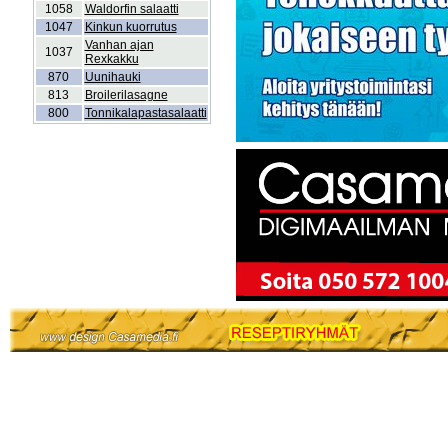
1058
Waldorfin salaatti
1047
Kinkun kuorrutus
Vanhan ajan
1037
Rexkakku
870
Uunihauki
813
Broilerilasagne
800
Tonnikalapastasalaatti