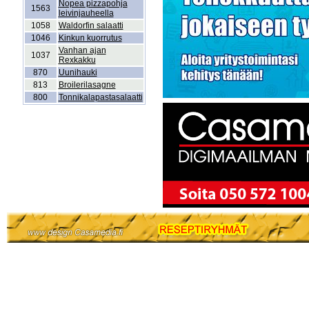
Nopea pizzapohja
1563
leivinjauheella
1058
Waldorfin salaatti
1046
Kinkun kuorrutus
Vanhan ajan
1037
Rexkakku
870
Uunihauki
813
Broilerilasagne
800
Tonnikalapastasalaatti