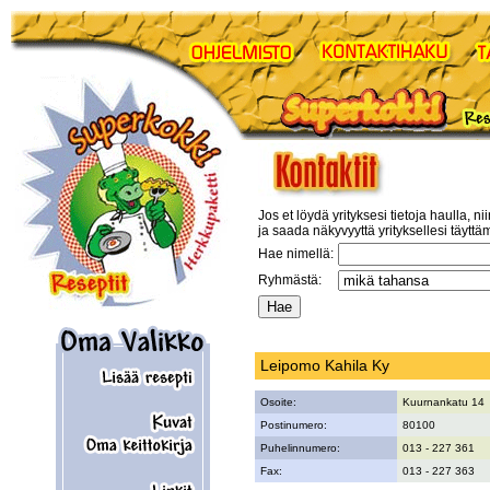
Jos et löydä yrityksesi tietoja haulla, ni
ja saada näkyvyyttä yrityksellesi täyttä
Hae nimellä:
Ryhmästä:
Leipomo Kahila Ky
Osoite:
Kuurnankatu 14
Postinumero:
80100
Puhelinnumero:
013 - 227 361
Fax:
013 - 227 363