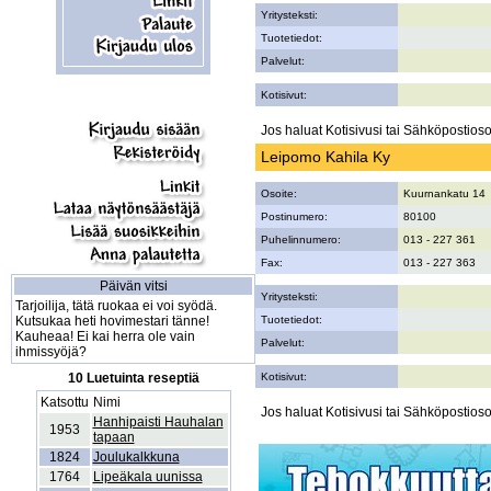
Yritysteksti:
Tuotetiedot:
Palvelut:
Kotisivut:
Jos haluat Kotisivusi tai Sähköpostiosoi
Leipomo Kahila Ky
Osoite:
Kuurnankatu 14
Postinumero:
80100
Puhelinnumero:
013 - 227 361
Fax:
013 - 227 363
Päivän vitsi
Yritysteksti:
Tarjoilija, tätä ruokaa ei voi syödä.
Kutsukaa heti hovimestari tänne!
Tuotetiedot:
Kauheaa! Ei kai herra ole vain
Palvelut:
ihmissyöjä?
10 Luetuinta reseptiä
Kotisivut:
Katsottu
Nimi
Jos haluat Kotisivusi tai Sähköpostiosoi
Hanhipaisti Hauhalan
1953
tapaan
1824
Joulukalkkuna
1764
Lipeäkala uunissa