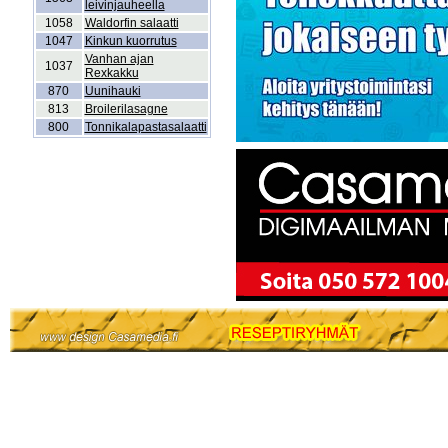
leivinjauheella
1058
Waldorfin salaatti
1047
Kinkun kuorrutus
Vanhan ajan
1037
Rexkakku
870
Uunihauki
813
Broilerilasagne
800
Tonnikalapastasalaatti