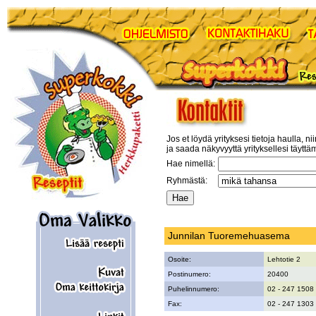
Jos et löydä yrityksesi tietoja haulla, ni
ja saada näkyvyyttä yrityksellesi täyttä
Hae nimellä:
Ryhmästä:
Junnilan Tuoremehuasema
Osoite:
Lehtotie 2
Postinumero:
20400
Puhelinnumero:
02 - 247 1508
Fax:
02 - 247 1303