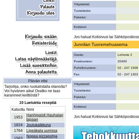
Yritysteksti:
Tuotetiedot:
Palvelut:
Kotisivut:
Jos haluat Kotisivusi tai Sähköpostiosoi
Junnilan Tuoremehuasema
Osoite:
Lehtotie 2
Postinumero:
20400
Puhelinnumero:
02 - 247 1508
Fax:
02 - 247 1303
Päivän vitsi
Yritysteksti:
Tarjoilija, onko ruokalistalla etanoita?
Voi hyvänen aika! Ovatko ne taas
Tuotetiedot:
karanneet keittiöstä?
Palvelut:
10 Luetuinta reseptiä
Kotisivut:
Katsottu
Nimi
Hanhipaisti Hauhalan
Jos haluat Kotisivusi tai Sähköpostiosoi
1953
tapaan
1824
Joulukalkkuna
1764
Lipeäkala uunissa
Nopea pizzapohja
1563