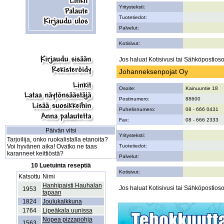
Yritysteksti:
Tuotetiedot:
Palvelut:
Kotisivut:
Jos haluat Kotisivusi tai Sähköpostiosoi
Johanneksenpojat Oy
Osoite:
Kainuuntie 18
Postinumero:
88600
Puhelinnumero:
08 - 666 0431
Fax:
08 - 666 2333
Päivän vitsi
Yritysteksti:
Tarjoilija, onko ruokalistalla etanoita?
Voi hyvänen aika! Ovatko ne taas
Tuotetiedot:
karanneet keittiöstä?
Palvelut:
10 Luetuinta reseptiä
Kotisivut:
Katsottu
Nimi
Hanhipaisti Hauhalan
Jos haluat Kotisivusi tai Sähköpostiosoi
1953
tapaan
1824
Joulukalkkuna
1764
Lipeäkala uunissa
Nopea pizzapohja
1563