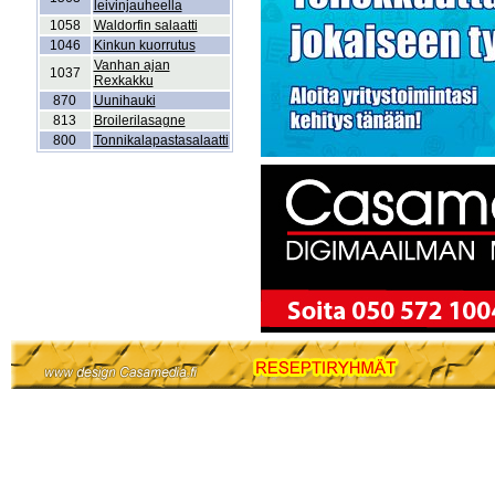
leivinjauheella
1058
Waldorfin salaatti
1046
Kinkun kuorrutus
Vanhan ajan
1037
Rexkakku
870
Uunihauki
813
Broilerilasagne
800
Tonnikalapastasalaatti