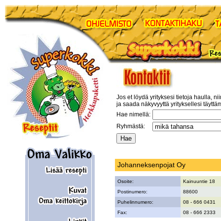
Jos et löydä yrityksesi tietoja haulla, ni
ja saada näkyvyyttä yrityksellesi täyttä
Hae nimellä:
Ryhmästä:
Johanneksenpojat Oy
Osoite:
Kainuuntie 18
Postinumero:
88600
Puhelinnumero:
08 - 666 0431
Fax:
08 - 666 2333