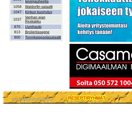
leivinjauheella
1058
Waldorfin salaatti
1047
Kinkun kuorrutus
Vanhan ajan
1037
Rexkakku
870
Uunihauki
813
Broilerilasagne
800
Tonnikalapastasalaatti