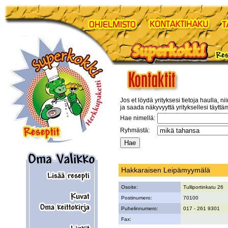
Jos et löydä yrityksesi tietoja haulla, ni
ja saada näkyvyyttä yrityksellesi täyttä
Hae nimellä:
Ryhmästä:
Hakkaraisen Leipämyymälä
Osoite:
Tulliportinkatu 26
Postinumero:
70100
Puhelinnumero:
017 - 261 9301
Fax: