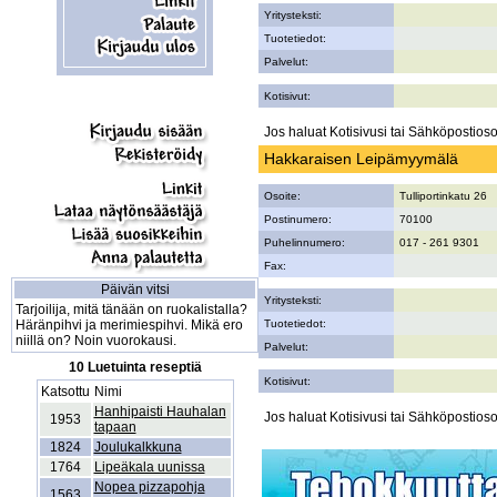
Yritysteksti:
Tuotetiedot:
Palvelut:
Kotisivut:
Jos haluat Kotisivusi tai Sähköpostiosoi
Hakkaraisen Leipämyymälä
Osoite:
Tulliportinkatu 26
Postinumero:
70100
Puhelinnumero:
017 - 261 9301
Fax:
Päivän vitsi
Yritysteksti:
Tarjoilija, mitä tänään on ruokalistalla?
Häränpihvi ja merimiespihvi. Mikä ero
Tuotetiedot:
niillä on? Noin vuorokausi.
Palvelut:
10 Luetuinta reseptiä
Kotisivut:
Katsottu
Nimi
Hanhipaisti Hauhalan
Jos haluat Kotisivusi tai Sähköpostiosoi
1953
tapaan
1824
Joulukalkkuna
1764
Lipeäkala uunissa
Nopea pizzapohja
1563