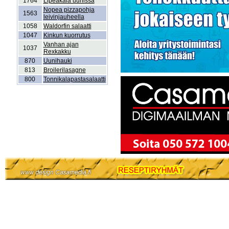
1764
Lipeäkala uunissa
Nopea pizzapohja
1563
leivinjauheella
1058
Waldorfin salaatti
1047
Kinkun kuorrutus
Vanhan ajan
1037
Rexkakku
870
Uunihauki
813
Broilerilasagne
800
Tonnikalapastasalaatti