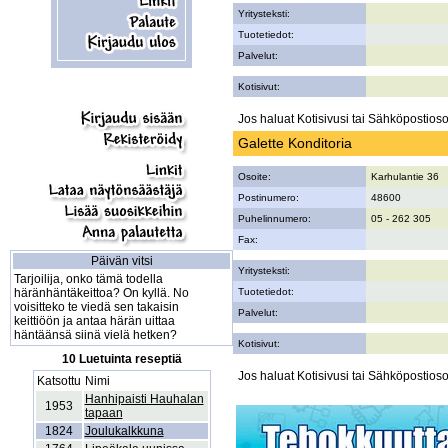
Yritysteksti:
Tuotetiedot:
Palvelut:
Kotisivut:
Jos haluat Kotisivusi tai Sähköpostiosoi
Galette Konditoria
Osoite:
Karhulantie 36
Postinumero:
48600
Puhelinnumero:
05 - 262 305
Fax:
Päivän vitsi
Yritysteksti:
Tarjoilija, onko tämä todella
häränhäntäkeittoa? On kyllä. No
Tuotetiedot:
voisitteko te viedä sen takaisin
Palvelut:
keittiöön ja antaa härän uittaa
häntäänsä siinä vielä hetken?
Kotisivut:
10 Luetuinta reseptiä
Jos haluat Kotisivusi tai Sähköpostiosoi
Katsottu
Nimi
Hanhipaisti Hauhalan
1953
tapaan
1824
Joulukalkkuna