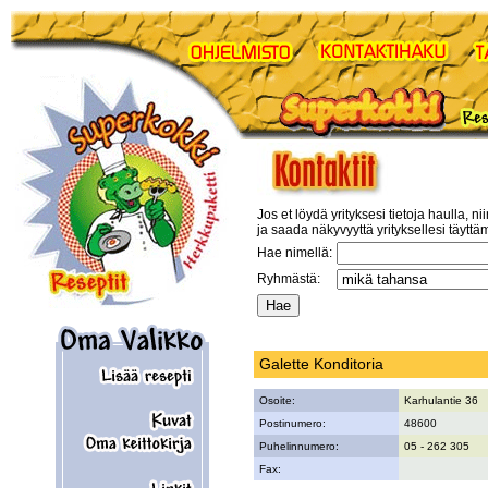
Jos et löydä yrityksesi tietoja haulla, ni
ja saada näkyvyyttä yrityksellesi täyttä
Hae nimellä:
Ryhmästä:
Galette Konditoria
Osoite:
Karhulantie 36
Postinumero:
48600
Puhelinnumero:
05 - 262 305
Fax: