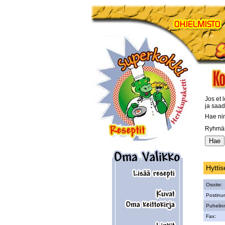
Jos et l
ja saad
Hae ni
Ryhmäs
Hytti
Osoite:
Postinu
Puhelin
Fax: