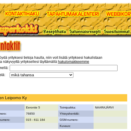
öydä yrityksesi tietoja haulla, niin voit lisätä yrityksesi hakulistaan
a näkyvyyttä yrityksellesi täyttämällä
hakulomakkeemme
mellä:
tä:
sen Leipomo Ky
Eerontie 5
Toimipaikka:
NAARAJÄRVI
mero:
76850
Yhteyshenkilö:
numero:
015 - 611 184
GSM-numero:
Kuvaus: