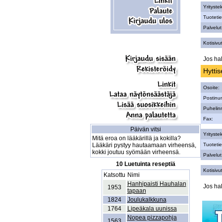
Yritystek
Tuotetie
Palvelut
Kotisivut
Jos hal
Hytti
Osoite:
Postinu
Puhelin
Fax:
Päivän vitsi
Yritystek
Mitä eroa on lääkärillä ja kokilla?
Lääkäri pystyy hautaamaan virheensä,
Tuotetie
kokki joutuu syömään virheensä.
Palvelut
10 Luetuinta reseptiä
Kotisivut
Katsottu
Nimi
Hanhipaisti Hauhalan
Jos hal
1953
tapaan
1824
Joulukalkkuna
1764
Lipeäkala uunissa
Nopea pizzapohja
1563