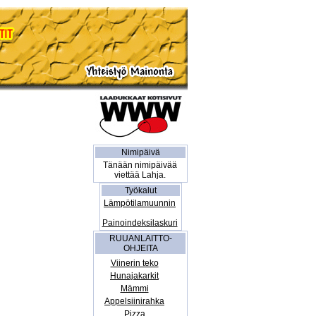
Nimipäivä
Tänään nimipäivää
viettää Lahja.
Työkalut
Lämpötilamuunnin
Painoindeksilaskuri
RUUANLAITTO-
OHJEITA
Viinerin teko
Hunajakarkit
Mämmi
Appelsiinirahka
Pizza