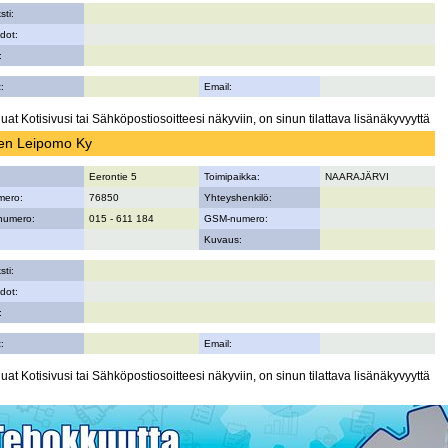
sti:
dot:
:
:
Email:
uat Kotisivusi tai Sähköpostiosoitteesi näkyviin, on sinun tilattava lisänäkyvyyttä
sen Leipomo Ky
Eerontie 5
Toimipaikka:
NAARAJÄRVI
mero:
76850
Yhteyshenkilö:
numero:
015 - 611 184
GSM-numero:
Kuvaus:
sti:
dot:
:
:
Email:
uat Kotisivusi tai Sähköpostiosoitteesi näkyviin, on sinun tilattava lisänäkyvyyttä