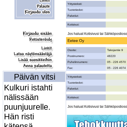
Yritysteksti:
Tuotetiedot:
Palvelut:
Kotisivut:
Jos haluat Kotisivusi tai Sähköpostiosoi
Eetee Oy
Osoite:
Takojantie 9
Postinumero:
48220
Puhelinnumero:
05 - 226 4570
Fax:
05 - 226 4074
Päivän vitsi
Yritysteksti:
Tuotetiedot:
Kulkuri istahti
Palvelut:
nälissään
Kotisivut:
puunjuurelle.
Jos haluat Kotisivusi tai Sähköpostiosoi
Hän risti
kätensä