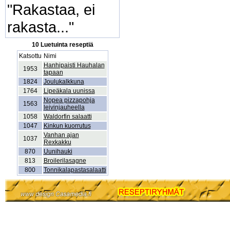
"Rakastaa, ei
rakasta..."
10 Luetuinta reseptiä
Katsottu
Nimi
Hanhipaisti Hauhalan
1953
tapaan
1824
Joulukalkkuna
1764
Lipeäkala uunissa
Nopea pizzapohja
1563
leivinjauheella
1058
Waldorfin salaatti
1047
Kinkun kuorrutus
Vanhan ajan
1037
Rexkakku
870
Uunihauki
813
Broilerilasagne
800
Tonnikalapastasalaatti