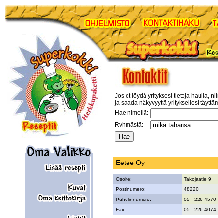
Jos et löydä yrityksesi tietoja haulla, ni
ja saada näkyvyyttä yrityksellesi täyttä
Hae nimellä:
Ryhmästä:
Eetee Oy
Osoite:
Takojantie 9
Postinumero:
48220
Puhelinnumero:
05 - 226 4570
Fax:
05 - 226 4074