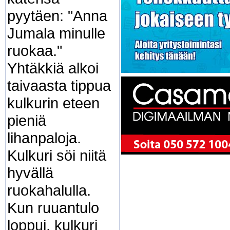
pyytäen: "Anna
Jumala minulle
ruokaa."
Yhtäkkiä alkoi
taivaasta tippua
kulkurin eteen
pieniä
lihanpaloja.
Kulkuri söi niitä
hyvällä
ruokahalulla.
Kun ruuantulo
loppui, kulkuri