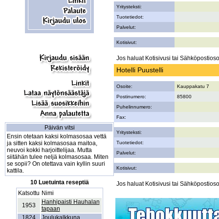
Yritysteksti:
Tuotetiedot:
Palvelut:
Kotisivut:
Jos haluat Kotisivusi tai Sähköpostiosoi
Hotelli Puustelli
Osoite:
Kauppakatu 7
Postinumero:
85800
Puhelinnumero:
Fax:
Päivän vitsi
Yritysteksti:
Ensin otetaan kaksi kolmasosaa vettä
ja sitten kaksi kolmasosaa maitoa,
Tuotetiedot:
neuvoi kokki harjoittelijaa. Mutta
Palvelut:
siitähän tulee neljä kolmasosaa. Miten
se sopii? On otettava vain kyllin suuri
Kotisivut:
kattila.
10 Luetuinta reseptiä
Jos haluat Kotisivusi tai Sähköpostiosoi
Katsottu
Nimi
Hanhipaisti Hauhalan
1953
tapaan
1824
Joulukalkkuna