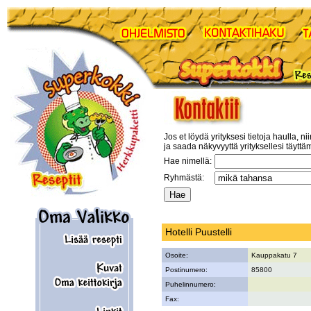
Jos et löydä yrityksesi tietoja haulla, ni
ja saada näkyvyyttä yrityksellesi täyttä
Hae nimellä:
Ryhmästä:
Hotelli Puustelli
Osoite:
Kauppakatu 7
Postinumero:
85800
Puhelinnumero:
Fax: