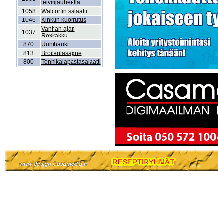
leivinjauheella
1058
Waldorfin salaatti
1046
Kinkun kuorrutus
Vanhan ajan
1037
Rexkakku
870
Uunihauki
813
Broilerilasagne
800
Tonnikalapastasalaatti