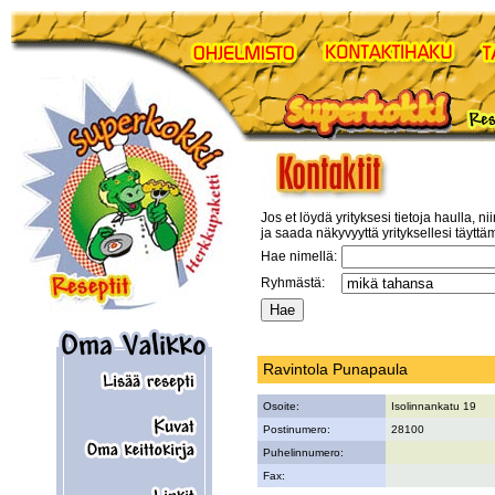
Jos et löydä yrityksesi tietoja haulla, ni
ja saada näkyvyyttä yrityksellesi täyttä
Hae nimellä:
Ryhmästä:
Ravintola Punapaula
Osoite:
Isolinnankatu 19
Postinumero:
28100
Puhelinnumero:
Fax: