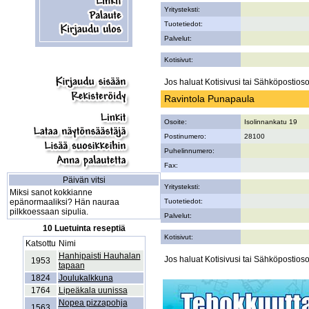
Yritysteksti:
Tuotetiedot:
Palvelut:
Kotisivut:
Jos haluat Kotisivusi tai Sähköpostiosoi
Ravintola Punapaula
Osoite:
Isolinnankatu 19
Postinumero:
28100
Puhelinnumero:
Fax:
Päivän vitsi
Yritysteksti:
Miksi sanot kokkianne
epänormaaliksi? Hän nauraa
Tuotetiedot:
pilkkoessaan sipulia.
Palvelut:
10 Luetuinta reseptiä
Kotisivut:
Katsottu
Nimi
Hanhipaisti Hauhalan
Jos haluat Kotisivusi tai Sähköpostiosoi
1953
tapaan
1824
Joulukalkkuna
1764
Lipeäkala uunissa
Nopea pizzapohja
1563