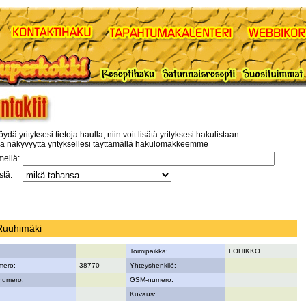
öydä yrityksesi tietoja haulla, niin voit lisätä yrityksesi hakulistaan
a näkyvyyttä yrityksellesi täyttämällä
hakulomakkeemme
mellä:
tä:
Ruuhimäki
Toimipaikka:
LOHIKKO
mero:
38770
Yhteyshenkilö:
numero:
GSM-numero:
Kuvaus: