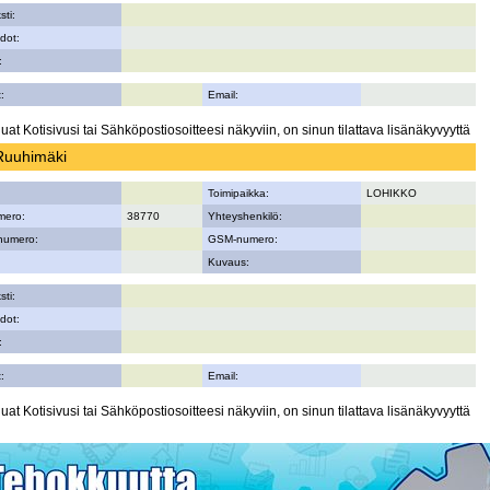
sti:
dot:
:
:
Email:
uat Kotisivusi tai Sähköpostiosoitteesi näkyviin, on sinun tilattava lisänäkyvyyttä
Ruuhimäki
Toimipaikka:
LOHIKKO
mero:
38770
Yhteyshenkilö:
numero:
GSM-numero:
Kuvaus:
sti:
dot:
:
:
Email:
uat Kotisivusi tai Sähköpostiosoitteesi näkyviin, on sinun tilattava lisänäkyvyyttä