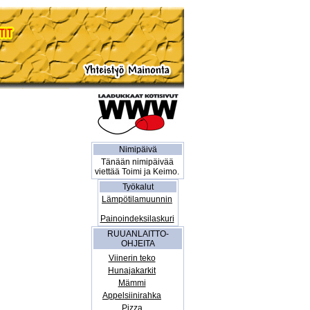
Nimipäivä
Tänään nimipäivää
viettää Toimi ja Keimo.
Työkalut
Lämpötilamuunnin
Painoindeksilaskuri
RUUANLAITTO-
OHJEITA
Viinerin teko
Hunajakarkit
Mämmi
Appelsiinirahka
Pizza