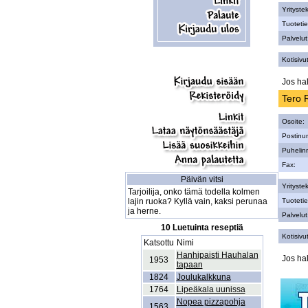
Yritystek
Tuotetie
Palvelut
Kotisivut
Jos hal
Tero 
Osoite:
Postinu
Puhelin
Fax:
Päivän vitsi
Yritystek
Tarjoilija, onko tämä todella kolmen
lajin ruoka? Kyllä vain, kaksi perunaa
Tuotetie
ja herne.
Palvelut
10 Luetuinta reseptiä
Kotisivut
Katsottu
Nimi
Hanhipaisti Hauhalan
Jos hal
1953
tapaan
1824
Joulukalkkuna
1764
Lipeäkala uunissa
Nopea pizzapohja
1563