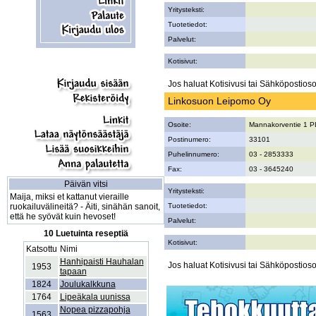
Yritysteksti:
Tuotetiedot:
Palvelut:
Kotisivut:
Jos haluat Kotisivusi tai Sähköpostiosoi
Linkosuon Leipomo Oy
Osoite:
Mannakorventie 1 P
Postinumero:
33101
Puhelinnumero:
03 - 2853333
Fax:
03 - 3645240
Päivän vitsi
Yritysteksti:
Maija, miksi et kattanut vieraille
ruokailuvälineitä? - Äiti, sinähän sanoit,
Tuotetiedot:
että he syövät kuin hevoset!
Palvelut:
10 Luetuinta reseptiä
Kotisivut:
Katsottu
Nimi
Hanhipaisti Hauhalan
Jos haluat Kotisivusi tai Sähköpostiosoi
1953
tapaan
1824
Joulukalkkuna
1764
Lipeäkala uunissa
Nopea pizzapohja
1563