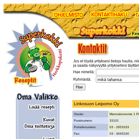
Jos et löydä yrityksesi tietoja haulla, ni
ja saada näkyvyyttä yrityksellesi täyttä
Hae nimellä:
Ryhmästä:
Linkosuon Leipomo Oy
Osoite:
Mannakorventie 1 P
Postinumero:
33101
Puhelinnumero:
03 - 2853333
Fax:
03 - 3645240