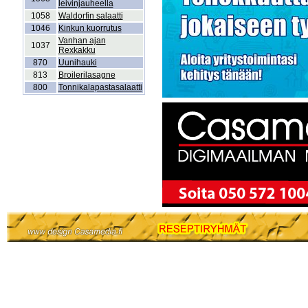
leivinjauheella
1058
Waldorfin salaatti
1046
Kinkun kuorrutus
Vanhan ajan
1037
Rexkakku
870
Uunihauki
813
Broilerilasagne
800
Tonnikalapastasalaatti