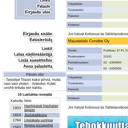
Yritysteksti:
Tuotetiedot:
Palvelut:
Kotisivut:
Jos haluat Kotisivusi tai Sähköpostiosoi
Maustetalo Condite Oy
Osoite:
Putkikatu 37 PL 5
Postinumero:
21101
Puhelinnumero:
02 - 4365900
Fax:
02 - 4356950
Päivän vitsi
Yritysteksti:
- Tarjoilija! Tilasin kaksi pihviä, mutta
sain vain yhden. - Anteeksi. Kokki
Tuotetiedot:
unohti leikata sen kahtia.
Palvelut:
10 Luetuinta reseptiä
Kotisivut:
Katsottu
Nimi
Hanhipaisti Hauhalan
Jos haluat Kotisivusi tai Sähköpostiosoi
1953
tapaan
1824
Joulukalkkuna
1764
Lipeäkala uunissa
Nopea pizzapohja
1563