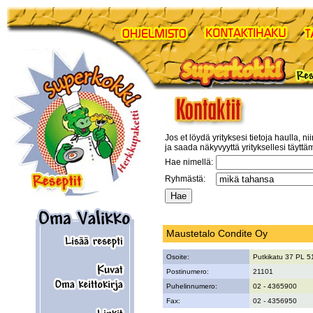
Jos et löydä yrityksesi tietoja haulla, ni
ja saada näkyvyyttä yrityksellesi täyttä
Hae nimellä:
Ryhmästä:
Maustetalo Condite Oy
Osoite:
Putkikatu 37 PL 5
Postinumero:
21101
Puhelinnumero:
02 - 4365900
Fax:
02 - 4356950