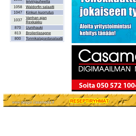
leivinjauheella
1058
Waldorfin salaatti
1047
Kinkun kuorrutus
Vanhan ajan
1037
Rexkakku
870
Uunihauki
813
Broilerilasagne
800
Tonnikalapastasalaatti