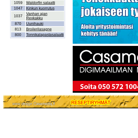
1059
Waldorfin salaatti
1047
Kinkun kuorrutus
Vanhan ajan
1037
Rexkakku
870
Uunihauki
813
Broilerilasagne
800
Tonnikalapastasalaatti