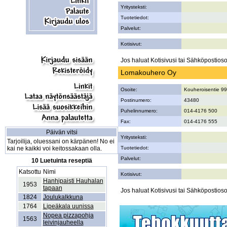
Yritysteksti:
Tuotetiedot:
Palvelut:
Kotisivut:
Jos haluat Kotisivusi tai Sähköpostiosoi
Lomakouhero Oy
Osoite:
Kouheroisentie 99
Postinumero:
43480
Puhelinnumero:
014-4176 500
Fax:
014-4176 555
Päivän vitsi
Yritysteksti:
Tarjoilija, oluessani on kärpänen! No ei
kai ne kaikki voi keitossakaan olla.
Tuotetiedot:
Palvelut:
10 Luetuinta reseptiä
Katsottu
Nimi
Kotisivut:
Hanhipaisti Hauhalan
1953
tapaan
Jos haluat Kotisivusi tai Sähköpostiosoi
1824
Joulukalkkuna
1764
Lipeäkala uunissa
Nopea pizzapohja
1563
leivinjauheella