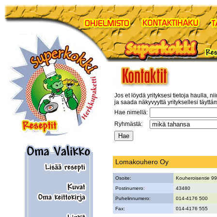
Jos et löydä yrityksesi tietoja haulla, ni
ja saada näkyvyyttä yrityksellesi täyttä
Hae nimellä:
Ryhmästä:
Lomakouhero Oy
Osoite:
Kouheroisentie 99
Postinumero:
43480
Puhelinnumero:
014-4176 500
Fax:
014-4176 555