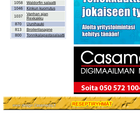
1058
Waldorfin salaatti
1046
Kinkun kuorrutus
Vanhan ajan
1037
Rexkakku
870
Uunihauki
813
Broilerilasagne
800
Tonnikalapastasalaatti