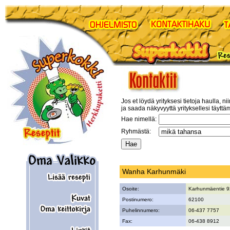
Jos et löydä yrityksesi tietoja haulla, ni
ja saada näkyvyyttä yrityksellesi täyttä
Hae nimellä:
Ryhmästä:
Wanha Karhunmäki
Osoite:
Karhunmäentie 
Postinumero:
62100
Puhelinnumero:
06-437 7757
Fax:
06-438 8912