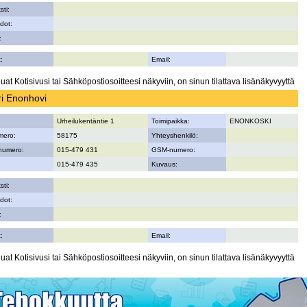
sti:
dot:
:
:
Email:
uat Kotisivusi tai Sähköpostiosoitteesi näkyviin, on sinun tilattava lisänäkyvyyttä
ri Enonhovi
Urheilukentäntie 1
Toimipaikka:
ENONKOSKI
mero:
58175
Yhteyshenkilö:
numero:
015-479 431
GSM-numero:
015-479 435
Kuvaus:
sti:
dot:
:
:
Email:
uat Kotisivusi tai Sähköpostiosoitteesi näkyviin, on sinun tilattava lisänäkyvyyttä