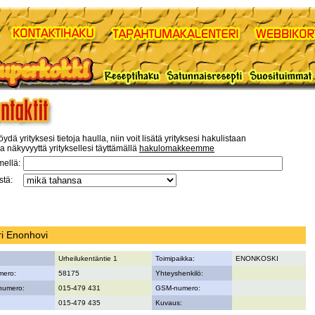
öydä yrityksesi tietoja haulla, niin voit lisätä yrityksesi hakulistaan
a näkyvyyttä yrityksellesi täyttämällä
hakulomakkeemme
mellä:
tä:
ri Enonhovi
Urheilukentäntie 1
Toimipaikka:
ENONKOSKI
mero:
58175
Yhteyshenkilö:
numero:
015-479 431
GSM-numero:
015-479 435
Kuvaus: