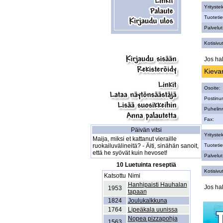
Yritystek
Tuotetie
Palvelut
Kotisivut
Jos hal
Kieva
Osoite:
Postinu
Puhelin
Fax:
Päivän vitsi
Yritystek
Maija, miksi et kattanut vieraille
ruokailuvälineitä? - Äiti, sinähän sanoit,
Tuotetie
että he syövät kuin hevoset!
Palvelut
10 Luetuinta reseptiä
Kotisivut
Katsottu
Nimi
Hanhipaisti Hauhalan
Jos hal
1953
tapaan
1824
Joulukalkkuna
1764
Lipeäkala uunissa
Nopea pizzapohja
1563