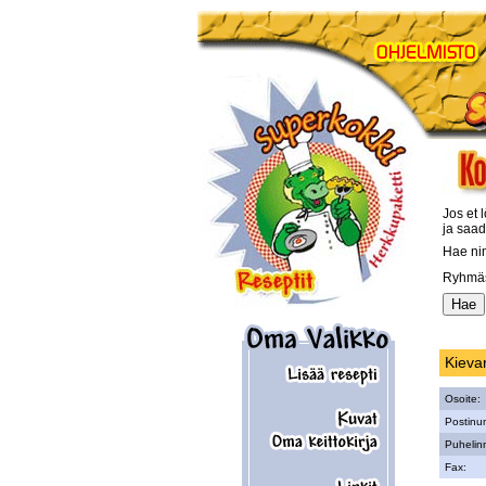
Jos et l
ja saad
Hae ni
Ryhmäs
Kieva
Osoite:
Postinu
Puhelin
Fax: