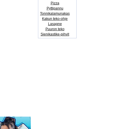
Pizza
Pyttipannu
Tonnikalamunakas
Kakun teko-ohje
Lasagne
Puuron teko
Sienikastike-pihvit