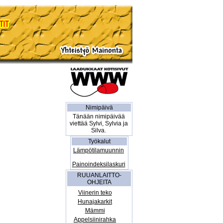
Nimipäivä
Tänään nimipäivää
viettää Sylvi, Sylvia ja
Silva.
Työkalut
Lämpötilamuunnin
Painoindeksilaskuri
RUUANLAITTO-
OHJEITA
Viinerin teko
Hunajakarkit
Mämmi
Appelsiinirahka