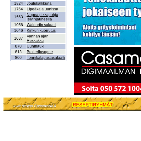
1824
Joulukalkkuna
1764
Lipeäkala uunissa
Nopea pizzapohja
1563
leivinjauheella
1058
Waldorfin salaatti
1046
Kinkun kuorrutus
Vanhan ajan
1037
Rexkakku
870
Uunihauki
813
Broilerilasagne
800
Tonnikalapastasalaatti