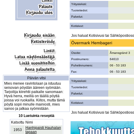
Yritysteksti:
Tuotetiedot:
Palvelut:
Kotisivut:
Jos haluat Kotisivusi tai Sähköpostiosoi
Övermark Hembageri
Osoite:
Åmansgränd 3
Postinumero:
64610
Puhelinnumero:
06 - 53 183
Fax:
06 - 53 183
Päivän vitsi
Yritysteksti:
Mies menee ravintolaan ja istuutuu
seisovan pöydän ääreen syömään.
Tuotetiedot:
Tarjoilija kiirehtii paikalle sanomaan:
Palvelut:
Hyvä herra, meillä on täällä pöytiä
joissa voi ruokailla. Kiitos, mutta tämä
Kotisivut:
pöytä sopii minulle mainiosti, mies
sanoo ja jatkaa syömistään.
Jos haluat Kotisivusi tai Sähköpostiosoi
10 Luetuinta reseptiä
Katsottu
Nimi
Hanhipaisti Hauhalan
1953
tapaan