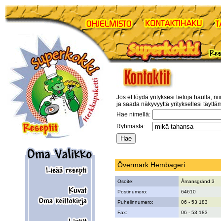
Jos et löydä yrityksesi tietoja haulla, ni
ja saada näkyvyyttä yrityksellesi täyttä
Hae nimellä:
Ryhmästä:
Övermark Hembageri
Osoite:
Åmansgränd 3
Postinumero:
64610
Puhelinnumero:
06 - 53 183
Fax:
06 - 53 183