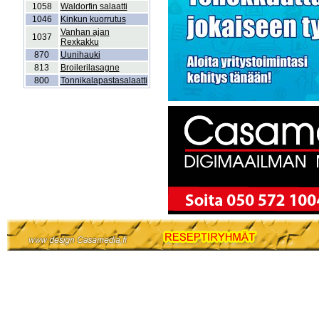
1058
Waldorfin salaatti
1046
Kinkun kuorrutus
Vanhan ajan
1037
Rexkakku
870
Uunihauki
813
Broilerilasagne
800
Tonnikalapastasalaatti