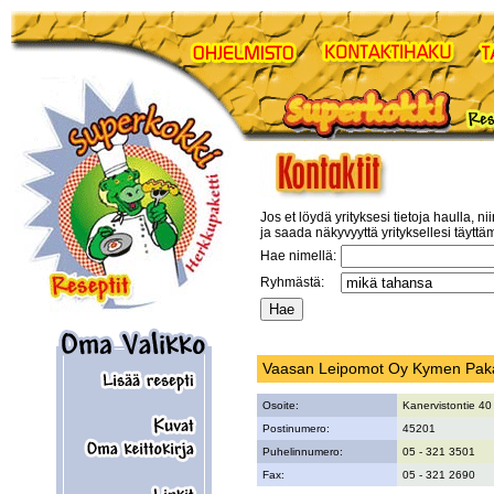
Jos et löydä yrityksesi tietoja haulla, ni
ja saada näkyvyyttä yrityksellesi täyttä
Hae nimellä:
Ryhmästä:
Vaasan Leipomot Oy Kymen Paka
Osoite:
Kanervistontie 40
Postinumero:
45201
Puhelinnumero:
05 - 321 3501
Fax:
05 - 321 2690