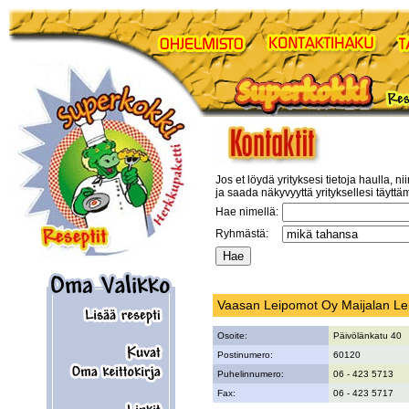
Jos et löydä yrityksesi tietoja haulla, ni
ja saada näkyvyyttä yrityksellesi täyttä
Hae nimellä:
Ryhmästä:
Vaasan Leipomot Oy Maijalan L
Osoite:
Päivölänkatu 40
Postinumero:
60120
Puhelinnumero:
06 - 423 5713
Fax:
06 - 423 5717