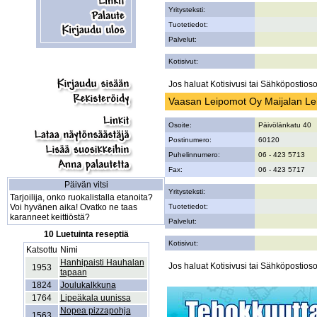
Yritysteksti:
Tuotetiedot:
Palvelut:
Kotisivut:
Jos haluat Kotisivusi tai Sähköpostiosoi
Vaasan Leipomot Oy Maijalan L
Osoite:
Päivölänkatu 40
Postinumero:
60120
Puhelinnumero:
06 - 423 5713
Fax:
06 - 423 5717
Päivän vitsi
Yritysteksti:
Tarjoilija, onko ruokalistalla etanoita?
Voi hyvänen aika! Ovatko ne taas
Tuotetiedot:
karanneet keittiöstä?
Palvelut:
10 Luetuinta reseptiä
Kotisivut:
Katsottu
Nimi
Hanhipaisti Hauhalan
Jos haluat Kotisivusi tai Sähköpostiosoi
1953
tapaan
1824
Joulukalkkuna
1764
Lipeäkala uunissa
Nopea pizzapohja
1563