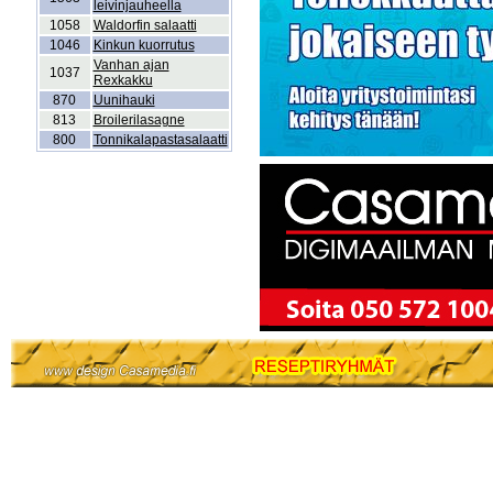
leivinjauheella
1058
Waldorfin salaatti
1046
Kinkun kuorrutus
Vanhan ajan
1037
Rexkakku
870
Uunihauki
813
Broilerilasagne
800
Tonnikalapastasalaatti