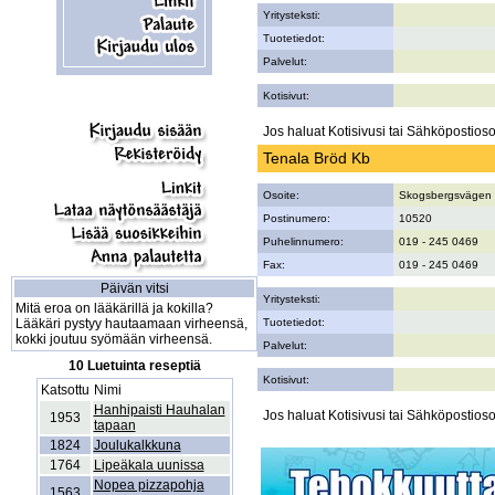
Yritysteksti:
Tuotetiedot:
Palvelut:
Kotisivut:
Jos haluat Kotisivusi tai Sähköpostiosoi
Tenala Bröd Kb
Osoite:
Skogsbergsvägen
Postinumero:
10520
Puhelinnumero:
019 - 245 0469
Fax:
019 - 245 0469
Päivän vitsi
Yritysteksti:
Mitä eroa on lääkärillä ja kokilla?
Lääkäri pystyy hautaamaan virheensä,
Tuotetiedot:
kokki joutuu syömään virheensä.
Palvelut:
10 Luetuinta reseptiä
Kotisivut:
Katsottu
Nimi
Hanhipaisti Hauhalan
Jos haluat Kotisivusi tai Sähköpostiosoi
1953
tapaan
1824
Joulukalkkuna
1764
Lipeäkala uunissa
Nopea pizzapohja
1563