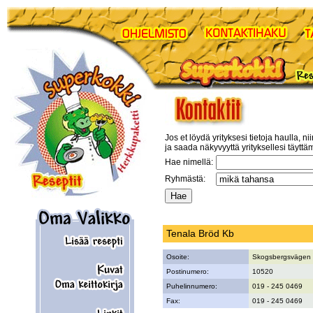
Jos et löydä yrityksesi tietoja haulla, ni
ja saada näkyvyyttä yrityksellesi täyttä
Hae nimellä:
Ryhmästä:
Tenala Bröd Kb
Osoite:
Skogsbergsvägen
Postinumero:
10520
Puhelinnumero:
019 - 245 0469
Fax:
019 - 245 0469