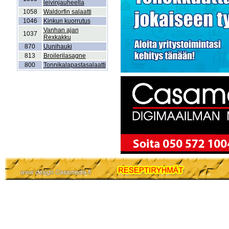
leivinjauheella
1058
Waldorfin salaatti
1046
Kinkun kuorrutus
Vanhan ajan
1037
Rexkakku
870
Uunihauki
813
Broilerilasagne
800
Tonnikalapastasalaatti