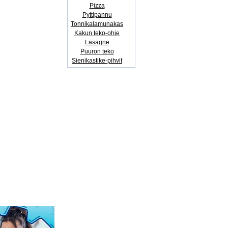
Pizza
Pyttipannu
Tonnikalamunakas
Kakun teko-ohje
Lasagne
Puuron teko
Sienikastike-pihvit