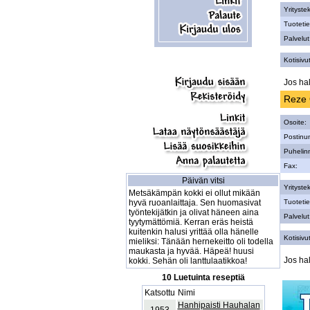
Yritystek
Tuotetie
Palvelut
Kotisivut
Jos hal
Reze 
Osoite:
Postinu
Puhelin
Fax:
Päivän vitsi
Yritystek
Metsäkämpän kokki ei ollut mikään
hyvä ruoanlaittaja. Sen huomasivat
Tuotetie
työntekijätkin ja olivat häneen aina
Palvelut
tyytymättömiä. Kerran eräs heistä
kuitenkin halusi yrittää olla hänelle
Kotisivut
mieliksi: Tänään hernekeitto oli todella
maukasta ja hyvää. Häpeä! huusi
Jos hal
kokki. Sehän oli lanttulaatikkoa!
10 Luetuinta reseptiä
Katsottu
Nimi
Hanhipaisti Hauhalan