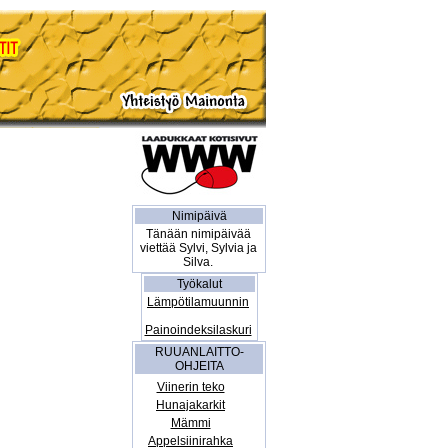
Nimipäivä
Tänään nimipäivää
viettää Sylvi, Sylvia ja
Silva.
Työkalut
Lämpötilamuunnin
Painoindeksilaskuri
RUUANLAITTO-
OHJEITA
Viinerin teko
Hunajakarkit
Mämmi
Appelsiinirahka