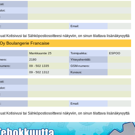
sti:
dot:
:
:
Email:
uat Kotisivusi tai Sähköpostiosoitteesi näkyviin, on sinun tilattava lisänäkyvyyttä
Oy Boulangerie Francaise
Mankkaantie 25
Toimipaikka:
ESPOO
mero:
2180
Yhteyshenkilö:
numero:
09 - 502 1335
GSM-numero:
09 - 502 1312
Kuvaus:
sti:
dot:
:
:
Email:
uat Kotisivusi tai Sähköpostiosoitteesi näkyviin, on sinun tilattava lisänäkyvyyttä