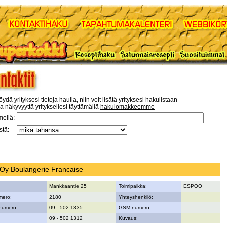
öydä yrityksesi tietoja haulla, niin voit lisätä yrityksesi hakulistaan
a näkyvyyttä yrityksellesi täyttämällä
hakulomakkeemme
mellä:
tä:
Oy Boulangerie Francaise
Mankkaantie 25
Toimipaikka:
ESPOO
mero:
2180
Yhteyshenkilö:
numero:
09 - 502 1335
GSM-numero:
09 - 502 1312
Kuvaus: