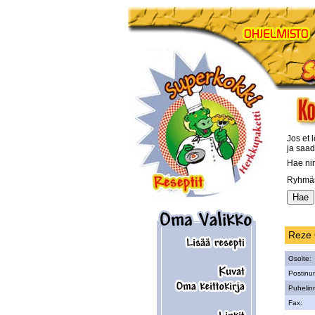
Jos et l
ja saad
Hae ni
Ryhmäs
Reze 
Osoite:
Postinu
Puhelin
Fax: