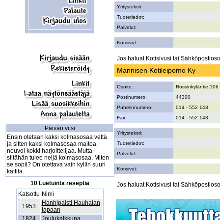
Yritysteksti:
Tuotetiedot:
Palvelut:
Kotisivut:
Jos haluat Kotisivusi tai Sähköpostiosoi
Mannisen Kotileipomo Ky
Osoite:
Rossinkyläntie 106
Postinumero:
44300
Puhelinnumero:
014 - 552 143
Fax:
014 - 552 143
Päivän vitsi
Yritysteksti:
Ensin otetaan kaksi kolmasosaa vettä
ja sitten kaksi kolmasosaa maitoa,
Tuotetiedot:
neuvoi kokki harjoittelijaa. Mutta
Palvelut:
siitähän tulee neljä kolmasosaa. Miten
se sopii? On otettava vain kyllin suuri
Kotisivut:
kattila.
10 Luetuinta reseptiä
Jos haluat Kotisivusi tai Sähköpostiosoi
Katsottu
Nimi
Hanhipaisti Hauhalan
1953
tapaan
1824
Joulukalkkuna