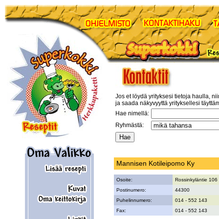
Jos et löydä yrityksesi tietoja haulla, ni
ja saada näkyvyyttä yrityksellesi täyttä
Hae nimellä:
Ryhmästä:
Mannisen Kotileipomo Ky
Osoite:
Rossinkyläntie 106
Postinumero:
44300
Puhelinnumero:
014 - 552 143
Fax:
014 - 552 143