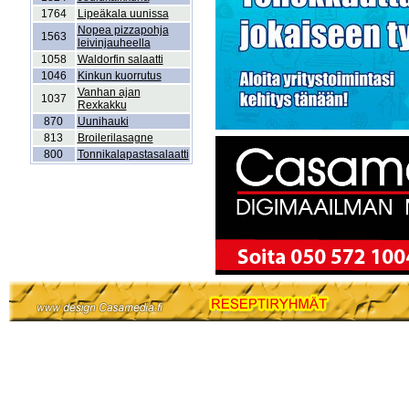
1764
Lipeäkala uunissa
Nopea pizzapohja
1563
leivinjauheella
1058
Waldorfin salaatti
1046
Kinkun kuorrutus
Vanhan ajan
1037
Rexkakku
870
Uunihauki
813
Broilerilasagne
800
Tonnikalapastasalaatti