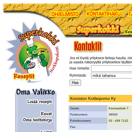
Jos et löydä yrityksesi tietoja haulla, ni
ja saada näkyvyyttä yrityksellesi täyttä
Hae nimellä:
Ryhmästä:
Koiviston Kotileipomo Ky
Osoite:
Kamraatintie 7
Postinumero:
39500
Puhelinnumero:
03 - 458 7132
Fax: