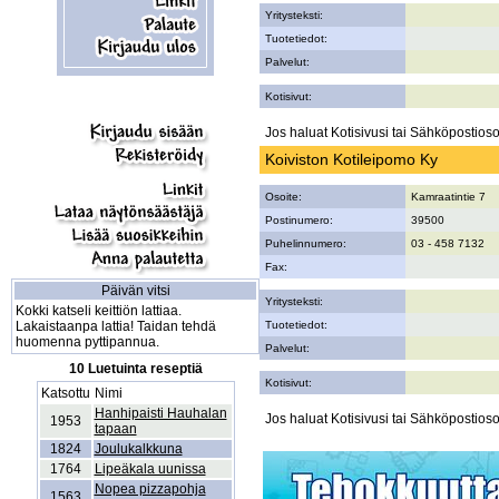
Yritysteksti:
Tuotetiedot:
Palvelut:
Kotisivut:
Jos haluat Kotisivusi tai Sähköpostiosoi
Koiviston Kotileipomo Ky
Osoite:
Kamraatintie 7
Postinumero:
39500
Puhelinnumero:
03 - 458 7132
Fax:
Päivän vitsi
Yritysteksti:
Kokki katseli keittiön lattiaa.
Lakaistaanpa lattia! Taidan tehdä
Tuotetiedot:
huomenna pyttipannua.
Palvelut:
10 Luetuinta reseptiä
Kotisivut:
Katsottu
Nimi
Hanhipaisti Hauhalan
Jos haluat Kotisivusi tai Sähköpostiosoi
1953
tapaan
1824
Joulukalkkuna
1764
Lipeäkala uunissa
Nopea pizzapohja
1563