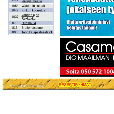
leivinjauheella
1058
Waldorfin salaatti
1047
Kinkun kuorrutus
Vanhan ajan
1037
Rexkakku
870
Uunihauki
813
Broilerilasagne
800
Tonnikalapastasalaatti