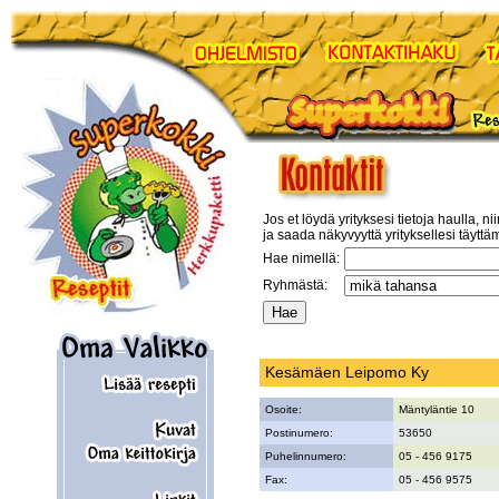
Jos et löydä yrityksesi tietoja haulla, ni
ja saada näkyvyyttä yrityksellesi täyttä
Hae nimellä:
Ryhmästä:
Kesämäen Leipomo Ky
Osoite:
Mäntyläntie 10
Postinumero:
53650
Puhelinnumero:
05 - 456 9175
Fax:
05 - 456 9575