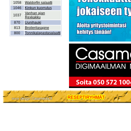
1058
Waldorfin salaatti
1046
Kinkun kuorrutus
Vanhan ajan
1037
Rexkakku
870
Uunihauki
813
Broilerilasagne
800
Tonnikalapastasalaatti