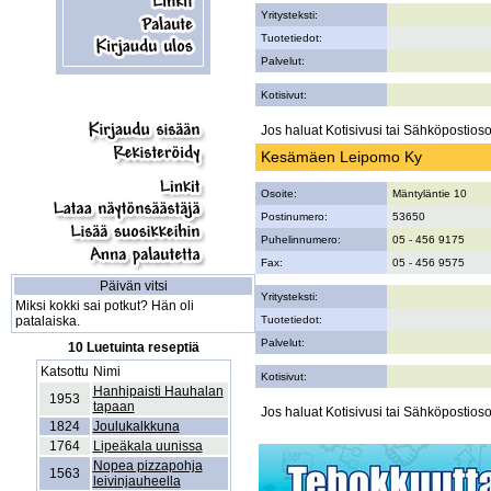
Yritysteksti:
Tuotetiedot:
Palvelut:
Kotisivut:
Jos haluat Kotisivusi tai Sähköpostiosoi
Kesämäen Leipomo Ky
Osoite:
Mäntyläntie 10
Postinumero:
53650
Puhelinnumero:
05 - 456 9175
Fax:
05 - 456 9575
Päivän vitsi
Yritysteksti:
Miksi kokki sai potkut? Hän oli
patalaiska.
Tuotetiedot:
Palvelut:
10 Luetuinta reseptiä
Katsottu
Nimi
Kotisivut:
Hanhipaisti Hauhalan
1953
tapaan
Jos haluat Kotisivusi tai Sähköpostiosoi
1824
Joulukalkkuna
1764
Lipeäkala uunissa
Nopea pizzapohja
1563
leivinjauheella