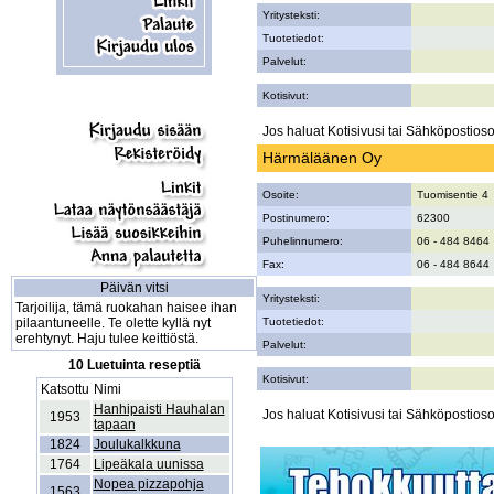
Yritysteksti:
Tuotetiedot:
Palvelut:
Kotisivut:
Jos haluat Kotisivusi tai Sähköpostiosoi
Härmäläänen Oy
Osoite:
Tuomisentie 4
Postinumero:
62300
Puhelinnumero:
06 - 484 8464
Fax:
06 - 484 8644
Päivän vitsi
Yritysteksti:
Tarjoilija, tämä ruokahan haisee ihan
pilaantuneelle. Te olette kyllä nyt
Tuotetiedot:
erehtynyt. Haju tulee keittiöstä.
Palvelut:
10 Luetuinta reseptiä
Kotisivut:
Katsottu
Nimi
Hanhipaisti Hauhalan
Jos haluat Kotisivusi tai Sähköpostiosoi
1953
tapaan
1824
Joulukalkkuna
1764
Lipeäkala uunissa
Nopea pizzapohja
1563