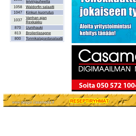
leivinjauheella
1058
Waldorfin salaatti
1047
Kinkun kuorrutus
Vanhan ajan
1037
Rexkakku
870
Uunihauki
813
Broilerilasagne
800
Tonnikalapastasalaatti