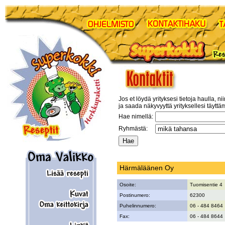
Jos et löydä yrityksesi tietoja haulla, ni
ja saada näkyvyyttä yrityksellesi täyttä
Hae nimellä:
Ryhmästä:
Härmäläänen Oy
Osoite:
Tuomisentie 4
Postinumero:
62300
Puhelinnumero:
06 - 484 8464
Fax:
06 - 484 8644