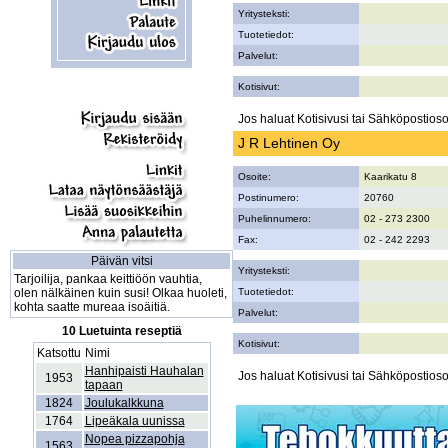
Yritysteksti:
Tuotetiedot:
Palvelut:
Kotisivut:
Jos haluat Kotisivusi tai Sähköpostiosoi
J R Lehtinen Oy
Osoite:
Kaarikatu 8
Postinumero:
20760
Puhelinnumero:
02 - 273 2300
Fax:
02 - 242 2293
Päivän vitsi
Yritysteksti:
Tarjoilija, pankaa keittiöön vauhtia,
olen nälkäinen kuin susi! Olkaa huoleti,
Tuotetiedot:
kohta saatte mureaa isoäitiä.
Palvelut:
10 Luetuinta reseptiä
Kotisivut:
Katsottu
Nimi
Hanhipaisti Hauhalan
Jos haluat Kotisivusi tai Sähköpostiosoi
1953
tapaan
1824
Joulukalkkuna
1764
Lipeäkala uunissa
Nopea pizzapohja
1563