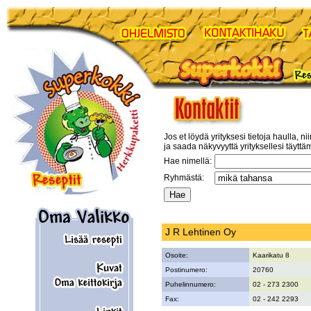
Jos et löydä yrityksesi tietoja haulla, ni
ja saada näkyvyyttä yrityksellesi täyttä
Hae nimellä:
Ryhmästä:
J R Lehtinen Oy
Osoite:
Kaarikatu 8
Postinumero:
20760
Puhelinnumero:
02 - 273 2300
Fax:
02 - 242 2293