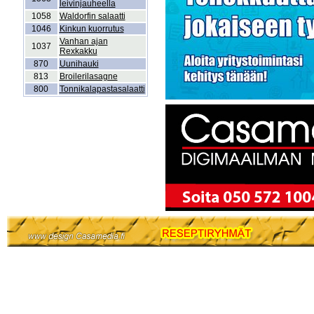
leivinjauheella
1058
Waldorfin salaatti
1046
Kinkun kuorrutus
Vanhan ajan
1037
Rexkakku
870
Uunihauki
813
Broilerilasagne
800
Tonnikalapastasalaatti