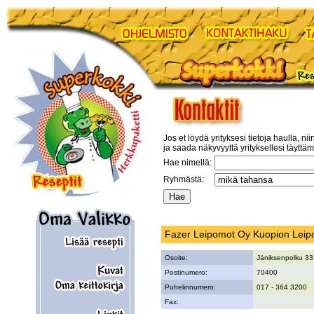
Jos et löydä yrityksesi tietoja haulla, nii
ja saada näkyvyyttä yrityksellesi täyttä
Hae nimellä:
Ryhmästä:
Fazer Leipomot Oy Kuopion Lei
Osoite:
Jäniksenpolku 33
Postinumero:
70400
Puhelinnumero:
017 - 364 3200
Fax: