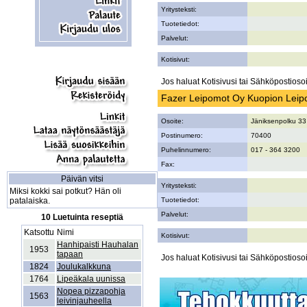
Yritysteksti:
Tuotetiedot:
Palvelut:
Kotisivut:
Jos haluat Kotisivusi tai Sähköpostiosoi
Fazer Leipomot Oy Kuopion Lei
Osoite:
Jäniksenpolku 33
Postinumero:
70400
Puhelinnumero:
017 - 364 3200
Fax:
Päivän vitsi
Yritysteksti:
Miksi kokki sai potkut? Hän oli
patalaiska.
Tuotetiedot:
Palvelut:
10 Luetuinta reseptiä
Katsottu
Nimi
Kotisivut:
Hanhipaisti Hauhalan
1953
tapaan
Jos haluat Kotisivusi tai Sähköpostiosoi
1824
Joulukalkkuna
1764
Lipeäkala uunissa
Nopea pizzapohja
1563
leivinjauheella