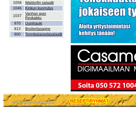
1058
Waldorfin salaatti
1046
Kinkun kuorrutus
Vanhan ajan
1037
Rexkakku
870
Uunihauki
813
Broilerilasagne
800
Tonnikalapastasalaatti