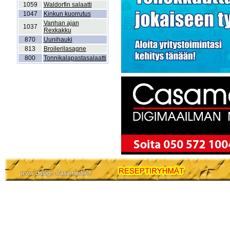
1059
Waldorfin salaatti
1047
Kinkun kuorrutus
Vanhan ajan
1037
Rexkakku
870
Uunihauki
813
Broilerilasagne
800
Tonnikalapastasalaatti