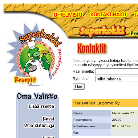
Jos et löydä yrityksesi tietoja haulla, ni
ja saada näkyvyyttä yrityksellesi täyttä
Hae nimellä:
Ryhmästä:
Harjavallan Leipomo Ky
Osoite:
Merstolantie 27
Postinumero:
29200
Puhelinnumero:
02 - 674 1495
Fax: