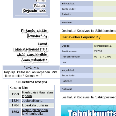
Yritysteksti:
Tuotetiedot:
Palvelut:
Kotisivut:
Jos haluat Kotisivusi tai Sähköpostiosoi
Harjavallan Leipomo Ky
Osoite:
Merstolantie 27
Postinumero:
29200
Puhelinnumero:
02 - 674 1495
Fax:
Päivän vitsi
Yritysteksti:
Tarjoilija, keitossani on kärpänen. Mitä
sitten odotitte? Kotkaa, vai?
Tuotetiedot:
Palvelut:
10 Luetuinta reseptiä
Katsottu
Nimi
Kotisivut:
Hanhipaisti Hauhalan
1953
tapaan
Jos haluat Kotisivusi tai Sähköpostiosoi
1824
Joulukalkkuna
1764
Lipeäkala uunissa
Nopea pizzapohja
1563
leivinjauheella