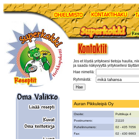
Jos et löydä yrityksesi tietoja haulla, ni
ja saada näkyvyyttä yrityksellesi täyttä
Hae nimellä:
Ryhmästä:
Auran Pikkuleipä Oy
Osoite:
Pulttikuja 4
Postinumero:
21110
Puhelinnumero:
02 - 435 7056
Fax:
02 - 430 6663