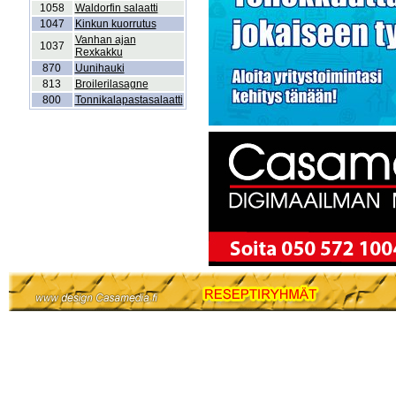
1058
Waldorfin salaatti
1047
Kinkun kuorrutus
Vanhan ajan
1037
Rexkakku
870
Uunihauki
813
Broilerilasagne
800
Tonnikalapastasalaatti