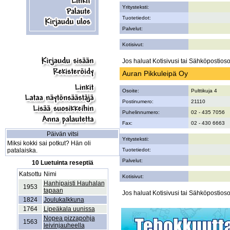
Yritysteksti:
Tuotetiedot:
Palvelut:
Kotisivut:
Jos haluat Kotisivusi tai Sähköpostiosoi
Auran Pikkuleipä Oy
Osoite:
Pulttikuja 4
Postinumero:
21110
Puhelinnumero:
02 - 435 7056
Fax:
02 - 430 6663
Päivän vitsi
Yritysteksti:
Miksi kokki sai potkut? Hän oli
patalaiska.
Tuotetiedot:
Palvelut:
10 Luetuinta reseptiä
Katsottu
Nimi
Kotisivut:
Hanhipaisti Hauhalan
1953
tapaan
Jos haluat Kotisivusi tai Sähköpostiosoi
1824
Joulukalkkuna
1764
Lipeäkala uunissa
Nopea pizzapohja
1563
leivinjauheella