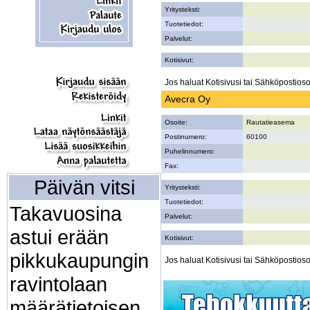
Yritysteksti:
Tuotetiedot:
Palvelut:
Kotisivut:
Jos haluat Kotisivusi tai Sähköpostiosoi
Avecra Oy
Osoite:
Rautatieasema
Postinumero:
60100
Puhelinnumero:
Fax:
Päivän vitsi
Yritysteksti:
Tuotetiedot:
Takavuosina
Palvelut:
astui erään
Kotisivut:
pikkukaupungin
Jos haluat Kotisivusi tai Sähköpostiosoi
ravintolaan
määrätietoisen