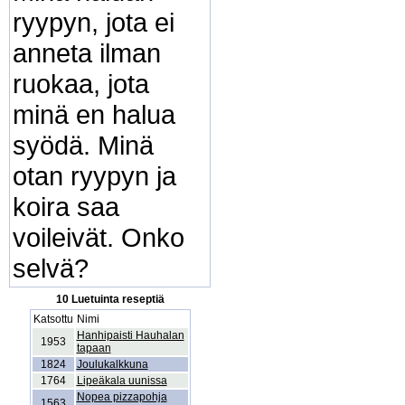
ryypyn, jota ei
anneta ilman
ruokaa, jota
minä en halua
syödä. Minä
otan ryypyn ja
koira saa
voileivät. Onko
selvä?
10 Luetuinta reseptiä
Katsottu
Nimi
Hanhipaisti Hauhalan
1953
tapaan
1824
Joulukalkkuna
1764
Lipeäkala uunissa
Nopea pizzapohja
1563