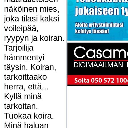
näköinen mies,
joka tilasi kaksi
voileipää,
ryypyn ja koiran.
Tarjoilija
hämmentyi
täysin. Koiran,
tarkoittaako
herra, että...
Kyllä minä
tarkoitan.
Tuokaa koira.
Minä haluan