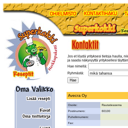
Jos et löydä yrityksesi tietoja haulla, ni
ja saada näkyvyyttä yrityksellesi täyttä
Hae nimellä:
Ryhmästä:
Avecra Oy
Osoite:
Rautatieasema
Postinumero:
60100
Puhelinnumero:
Fax: