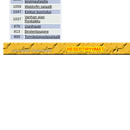
leivinjauheella
1059
Waldorfin salaatti
1047
Kinkun kuorrutus
Vanhan ajan
1037
Rexkakku
870
Uunihauki
813
Broilerilasagne
800
Tonnikalapastasalaatti