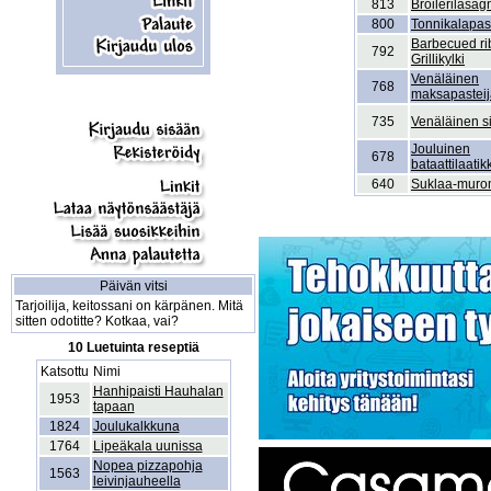
813
Broilerilasag
800
Tonnikalapast
Barbecued ri
792
Grillikylki
Venäläinen
768
maksapasteij
735
Venäläinen sil
Jouluinen
678
bataattilaatik
640
Suklaa-muro
Päivän vitsi
Tarjoilija, keitossani on kärpänen. Mitä
sitten odotitte? Kotkaa, vai?
10 Luetuinta reseptiä
Katsottu
Nimi
Hanhipaisti Hauhalan
1953
tapaan
1824
Joulukalkkuna
1764
Lipeäkala uunissa
Nopea pizzapohja
1563
leivinjauheella