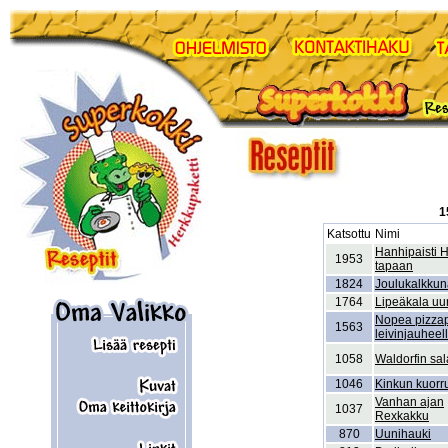
1
Katsottu
Nimi
Hanhipaisti 
1953
tapaan
1824
Joulukalkkun
1764
Lipeäkala uu
Nopea pizza
1563
leivinjauheel
1058
Waldorfin sal
1046
Kinkun kuorr
Vanhan ajan
1037
Rexkakku
870
Uunihauki