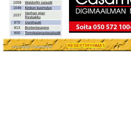
1058
Waldorfin salaatti
1046
Kinkun kuorrutus
Vanhan ajan
1037
Rexkakku
870
Uunihauki
813
Broilerilasagne
800
Tonnikalapastasalaatti