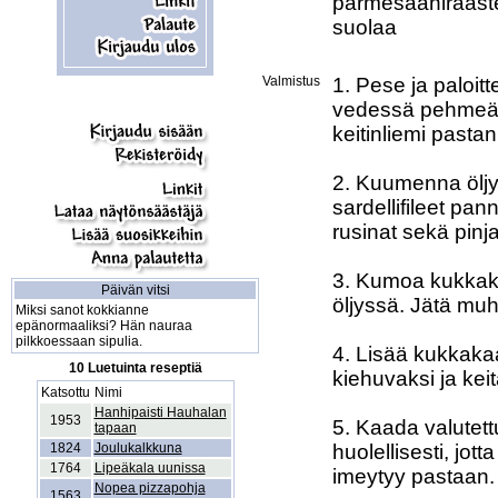
parmesaaniraaste
suolaa

Valmistus
1. Pese ja paloit
vedessä pehmeäksi
keitinliemi pastan
2. Kuumenna öljy 
sardellifileet pa
rusinat sekä pinj
3. Kumoa kukkakaa
Päivän vitsi
öljyssä. Jätä muh
Miksi sanot kokkianne
epänormaaliksi? Hän nauraa
pilkkoessaan sipulia.
4. Lisää kukkakaa
10 Luetuinta reseptiä
kiehuvaksi ja keit
Katsottu
Nimi
Hanhipaisti Hauhalan
1953
5. Kaada valutett
tapaan
1824
Joulukalkkuna
huolellisesti, jot
1764
Lipeäkala uunissa
imeytyy pastaan.

Nopea pizzapohja
1563