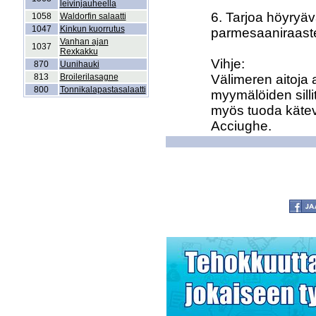
leivinjauheella
6. Tarjoa höyryävä
1058
Waldorfin salaatti
1047
Kinkun kuorrutus
parmesaaniraastet
Vanhan ajan
1037
Rexkakku
Vihje: 

870
Uunihauki
813
Broilerilasagne
Välimeren aitoja a
800
Tonnikalapastasalaatti
myymälöiden silliti
myös tuoda kätevä