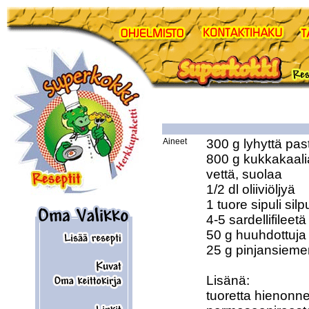
Aineet
300 g lyhyttä pas
800 g kukkakaalia
vettä, suolaa

1/2 dl oliiviöljyä

1 tuore sipuli silp
4-5 sardellifileetä

50 g huuhdottuja j
25 g pinjansiemen
Lisänä:

tuoretta hienonnet