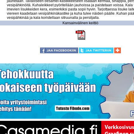
jauhetaan. Tavalliseen besamel-kastikkeeseen lisätään kermaa, sinappia, persi
vesipähkinöitä. Kuhaleikkeet pyöritellään jauhoissa ja paistetaan voissa. Kala t
imevien lisukkeiden kera, esimerkiksi pasta sopii hyvin. Tarjottaessa lisuke lait
viereen kaadetaan vesipähkinäkastike ja kuha tulee näiden päälle. Kuhan pääll
vesipähkinää ja kala koristellaan sitruunalla ja persiljalla.
Kansainvälinen keittiö