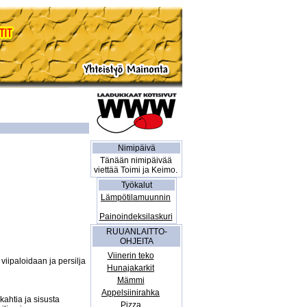
Nimipäivä
Tänään nimipäivää
viettää Toimi ja Keimo.
Työkalut
Lämpötilamuunnin
Painoindeksilaskuri
RUUANLAITTO-
OHJEITA
Viinerin teko
iipaloidaan ja persilja 
Hunajakarkit
Mämmi
Appelsiinirahka
ahtia ja sisusta 
Pizza