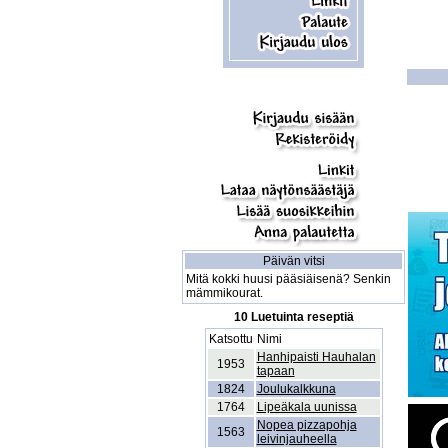
Päivän vitsi
Mitä kokki huusi pääsiäisenä? Senkin
mämmikourat.
10 Luetuinta reseptiä
Katsottu
Nimi
Hanhipaisti Hauhalan
1953
tapaan
1824
Joulukalkkuna
1764
Lipeäkala uunissa
Nopea pizzapohja
1563
leivinjauheella