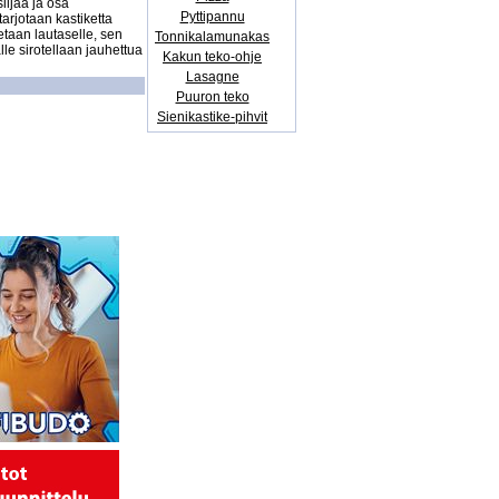
ljaa ja osa 
Pyttipannu
arjotaan kastiketta 
etaan lautaselle, sen 
Tonnikalamunakas
e sirotellaan jauhettua 
Kakun teko-ohje
Lasagne
Puuron teko
Sienikastike-pihvit