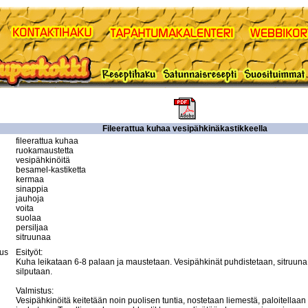
Fileerattua kuhaa vesipähkinäkastikkeella
fileerattua kuhaa

ruokamaustetta

vesipähkinöitä

besamel-kastiketta

kermaa

sinappia

jauhoja

voita

suolaa

persiljaa

sitruunaa
tus
Esityöt:

Kuha leikataan 6-8 palaan ja maustetaan. Vesipähkinät puhdistetaan, sitruuna v
silputaan.

Valmistus:

Vesipähkinöitä keitetään noin puolisen tuntia, nostetaan liemestä, paloitellaan k