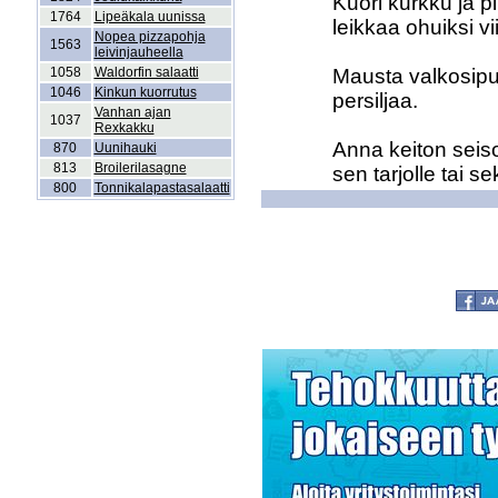
Kuori kurkku ja pi
1764
Lipeäkala uunissa
leikkaa ohuiksi vii
Nopea pizzapohja
1563
leivinjauheella
1058
Waldorfin salaatti
Mausta valkosipulil
1046
Kinkun kuorrutus
persiljaa. 

Vanhan ajan
1037
Rexkakku
Anna keiton seis
870
Uunihauki
813
Broilerilasagne
800
Tonnikalapastasalaatti