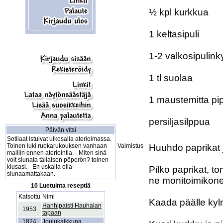
½ kpl kurkkua

1 keltasipuli 

1-2 valkosipulinky
1 tl suolaa

1 maustemitta pip
persiljasilppua 

Päivän vitsi
Sotilaat istuivat ulkosalla aterioimassa.
Toinen luki ruokarukouksen vanhaan
Valmistus
Huuhdo paprikat j
malliin ennen ateriointia. - Miten sinä
voit siunata tällaisen pöperön? toinen
kiusasi. - En uskalla olla
Pilko paprikat, to
siunaamattakaan.
ne monitoimikonee
10 Luetuinta reseptiä
Katsottu
Nimi
Kaada päälle kylm
Hanhipaisti Hauhalan
1953
tapaan
1824
Joulukalkkuna