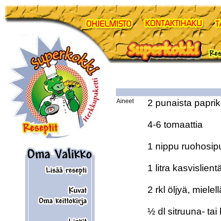
Aineet
2 punaista paprik
4-6 tomaattia

1 nippu ruohosipu
1 litra kasvislient
2 rkl öljyä, mielell
½ dl sitruuna- tai