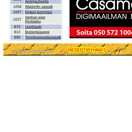
leivinjauheella
1058
Waldorfin salaatti
1047
Kinkun kuorrutus
Vanhan ajan
1037
Rexkakku
870
Uunihauki
813
Broilerilasagne
800
Tonnikalapastasalaatti