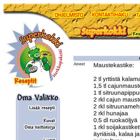
Aineet
Maustekastike:

2 tl yrttistä kala
1,5 tl cajunmauste
1 tl sitruunapippur
2 rkl cajun mauste
2 rkl sitruunameh
2 rkl hunajaa 

0,5 dl ruokaöljyä 

1 rkl soijakastikett
äyriäisiä, kalaa j