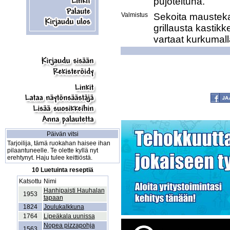
Valmistus
Sekoita mausteka
grillausta kastik
Päivän vitsi
Tarjoilija, tämä ruokahan haisee ihan
pilaantuneelle. Te olette kyllä nyt
erehtynyt. Haju tulee keittiöstä.
10 Luetuinta reseptiä
Katsottu
Nimi
Hanhipaisti Hauhalan
1953
tapaan
1824
Joulukalkkuna
1764
Lipeäkala uunissa
Nopea pizzapohja
1563