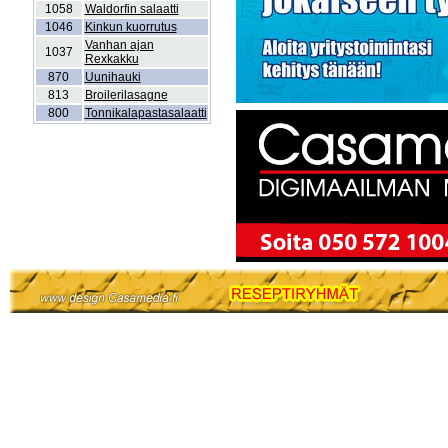
1058
Waldorfin salaatti
1046
Kinkun kuorrutus
Vanhan ajan
1037
Rexkakku
870
Uunihauki
813
Broilerilasagne
800
Tonnikalapastasalaatti