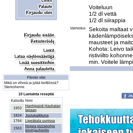
Voiteluun  

1/2 dl vettä 

Valmistus
Sekoita maltaat v
kädenlämpöiseksi
mausteet ja maito
Kohota: Leivo tai
ristiviilto kohonn
min. Voitele lämp
Päivän vitsi
Mikä on vihreä ja jytää keittiössä?
Stereoherne.
10 Luetuinta reseptiä
Katsottu
Nimi
Hanhipaisti Hauhalan
1953
tapaan
1824
Joulukalkkuna
1764
Lipeäkala uunissa
Nopea pizzapohja
1563
leivinjauheella