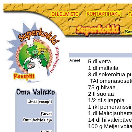
Aineet
5 dl vettä 

1 dl maltaita 

3 dl sokeroitua p
 TAI omenasosetta 

75 g hiivaa 

2 tl suolaa 

1/2 dl siirappia 

1 rkl pomeranssin
1 dl Maitojauhetta
14 dl hiivaleipäv
100 g Meijerivoita 