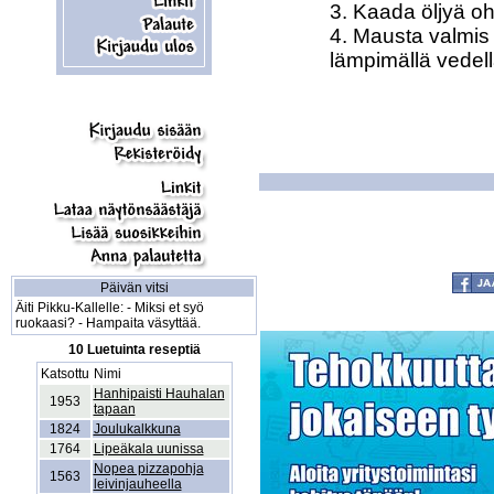
3. Kaada öljyä o
4. Mausta valmis 
lämpimällä vedellä
Päivän vitsi
Äiti Pikku-Kallelle: - Miksi et syö
ruokaasi? - Hampaita väsyttää.
10 Luetuinta reseptiä
Katsottu
Nimi
Hanhipaisti Hauhalan
1953
tapaan
1824
Joulukalkkuna
1764
Lipeäkala uunissa
Nopea pizzapohja
1563
leivinjauheella