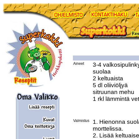
Aineet
3-4 valkosipulinky
suolaa 

2 keltuaista 

5 dl oliiviöljyä 

sitruunan mehu 

1 rkl lämmintä vet
Valmistus
1. Hienonna suola 
morttelissa.

2. Lisää keltuaise