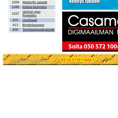
1058
Waldorfin salaatti
1046
Kinkun kuorrutus
Vanhan ajan
1037
Rexkakku
870
Uunihauki
813
Broilerilasagne
800
Tonnikalapastasalaatti