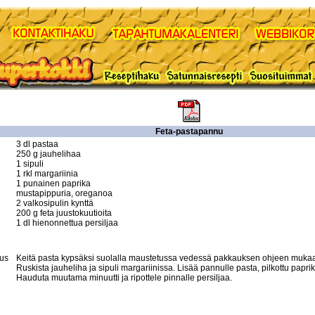
Feta-pastapannu
3 dl pastaa 

250 g jauhelihaa 

1 sipuli 

1 rkl margariinia 

1 punainen paprika 

mustapippuria, oreganoa 

2 valkosipulin kynttä 

200 g feta juustokuutioita 

1 dl hienonnettua persiljaa

tus
Keitä pasta kypsäksi suolalla maustetussa vedessä pakkauksen ohjeen mukaan 
Ruskista jauheliha ja sipuli margariinissa. Lisää pannulle pasta, pilkottu paprika
Hauduta muutama minuutti ja ripottele pinnalle persiljaa.
