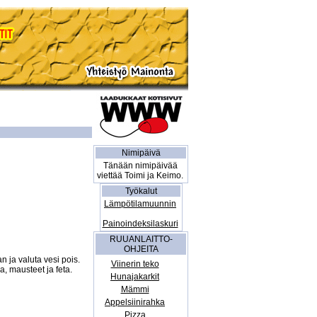
Nimipäivä
Tänään nimipäivää
viettää Toimi ja Keimo.
Työkalut
Lämpötilamuunnin
Painoindeksilaskuri
RUUANLAITTO-
OHJEITA
ja valuta vesi pois. 
Viinerin teko
, mausteet ja feta. 
Hunajakarkit
Mämmi
Appelsiinirahka
Pizza