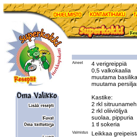
Aineet
4 verigreippiä 

0,5 valkokaalia 

muutama basilikan 
muutama persiljan
Kastike: 

2 rkl sitruunameh
2 rkl oliiviöljyä 

suolaa, pippuria 

Valmistus
Leikkaa greipeistä