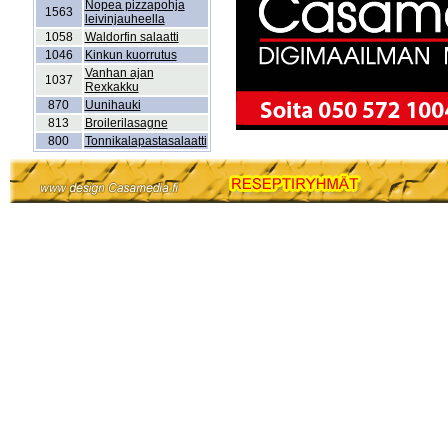
Nopea pizzapohja
1563
leivinjauheella
1058
Waldorfin salaatti
1046
Kinkun kuorrutus
Vanhan ajan
1037
Rexkakku
870
Uunihauki
813
Broilerilasagne
800
Tonnikalapastasalaatti