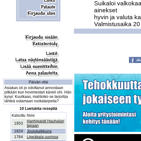
Suikaloi valkokaa
ainekset

hyvin ja valuta ka
Valmistusaika 20 
Päivän vitsi
Asiakas oli jo odottanut annostaan
pitkään kun hovimestari käveli ohi. Hän
kysyi: Kuulkaas, mahtoiko se tarjoilija
lähteä ostamaan ruokatarpeita?
10 Luetuinta reseptiä
Katsottu
Nimi
Hanhipaisti Hauhalan
1953
tapaan
1824
Joulukalkkuna
1764
Lipeäkala uunissa