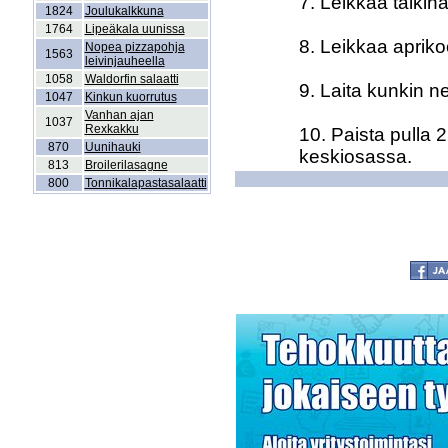
7. Leikkaa taikinap
1824
Joulukalkkuna
1764
Lipeäkala uunissa
8. Leikkaa aprikoo
Nopea pizzapohja
1563
leivinjauheella
1058
Waldorfin salaatti
9. Laita kunkin n
1047
Kinkun kuorrutus
Vanhan ajan
1037
Rexkakku
10. Paista pulla 
870
Uunihauki
keskiosassa.
813
Broilerilasagne
800
Tonnikalapastasalaatti