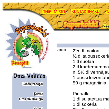
Aineet
2½ dl maitoa

½ dl taloussokeria
1 tl suolaa

2 tl kardemumma
n. 5½ dl vehnäjau
1 pussi leivontahi
50 g margariinia

Pinnalle:

1 dl sulatettua ma
1 dl sokeria
