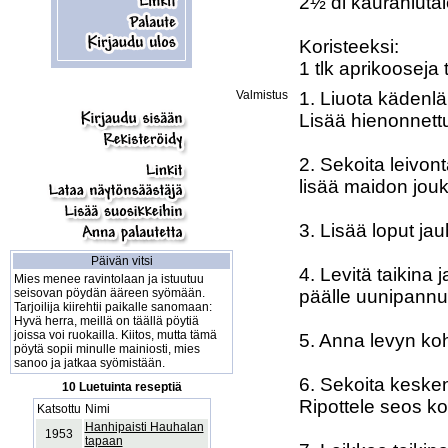
2½ dl kaurahiutale
Koristeeksi:

1 tlk aprikooseja 
Valmistus
1. Liuota kädenl
Lisää hienonnet
2. Sekoita leivon
lisää maidon jouk
3. Lisää loput jau
Päivän vitsi
4. Levitä taikina 
Mies menee ravintolaan ja istuutuu
seisovan pöydän ääreen syömään.
päälle uunipannull
Tarjoilija kiirehtii paikalle sanomaan:
Hyvä herra, meillä on täällä pöytiä
joissa voi ruokailla. Kiitos, mutta tämä
5. Anna levyn koh
pöytä sopii minulle mainiosti, mies
sanoo ja jatkaa syömistään.
6. Sekoita kesken
10 Luetuinta reseptiä
Ripottele seos k
Katsottu
Nimi
Hanhipaisti Hauhalan
1953
tapaan